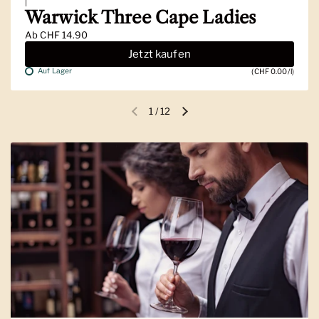
|
Warwick Three Cape Ladies
Ab
CHF 14.90
Jetzt kaufen
Auf Lager
(CHF 0.00/l)
1
/
12
Vorherige Folie
Nächste Folie