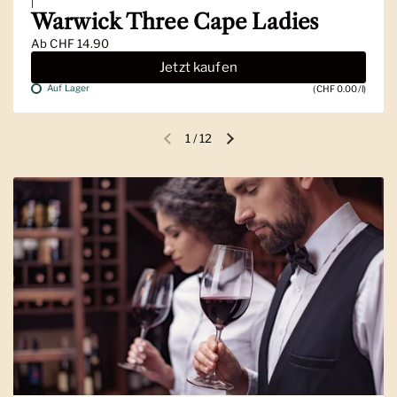
|
Warwick Three Cape Ladies
Ab
CHF 14.90
Jetzt kaufen
Auf Lager
(CHF 0.00/l)
1
/
12
Vorherige Folie
Nächste Folie