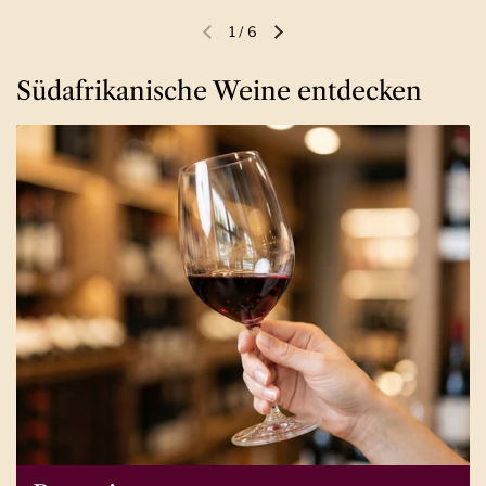
1
/
6
Vorherige Folie
Nächste Folie
Südafrikanische Weine entdecken