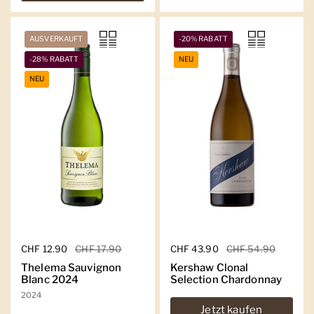
AUSVERKAUFT
-20% RABATT
-28% RABATT
NEU
NEU
Regulärer Preis
CHF 12.90
Sale-Preis
CHF 17.90
Regulärer Preis
CHF 43.90
Sale-Preis
CHF 54.90
Thelema Sauvignon
Kershaw Clonal
Blanc 2024
Selection Chardonnay
2024
Jetzt kaufen