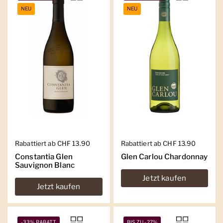
NEU
NEU
Regulärer Preis
Rabattiert ab CHF 13.90
Regulärer Preis
Rabattiert ab CHF 13.90
Constantia Glen
Glen Carlou Chardonnay
Sauvignon Blanc
Jetzt kaufen
Jetzt kaufen
-33% RABATT
BIS ZU -27%