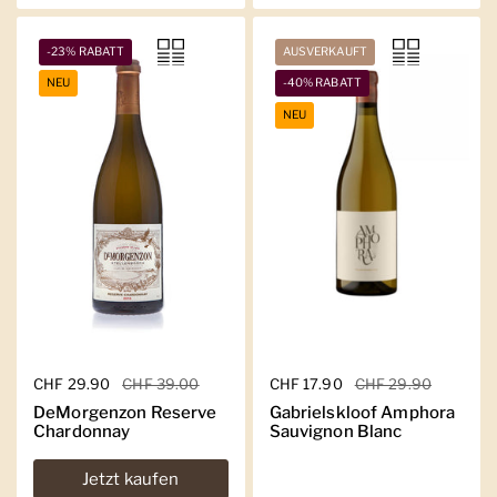
-23% RABATT
AUSVERKAUFT
NEU
-40% RABATT
NEU
Regulärer Preis
CHF 29.90
Sale-Preis
CHF 39.00
Regulärer Preis
CHF 17.90
Sale-Preis
CHF 29.90
DeMorgenzon Reserve
Gabrielskloof Amphora
Chardonnay
Sauvignon Blanc
Jetzt kaufen