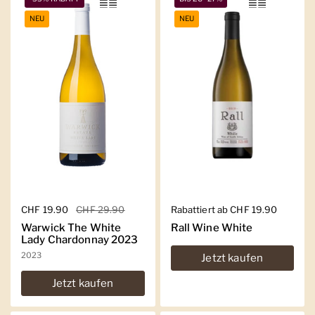
NEU
NEU
Regulärer Preis
CHF 19.90
Sale-Preis
CHF 29.90
Regulärer Preis
Rabattiert ab CHF 19.90
Warwick The White
Rall Wine White
Lady Chardonnay 2023
2023
Jetzt kaufen
Jetzt kaufen