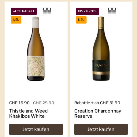
-43% RABATT
BIS ZU -20%
NEU
NEU
Regulärer Preis
CHF 16.90
Sale-Preis
CHF 29.90
Regulärer Preis
Rabattiert ab CHF 31.90
Thistle and Weed
Creation Chardonnay
Khakibos White
Reserve
Jetzt kaufen
Jetzt kaufen