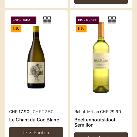
-20% RABATT
BIS ZU -34%
NEU
NEU
Regulärer Preis
CHF 17.90
Sale-Preis
CHF 22.50
Regulärer Preis
Rabattiert ab CHF 29.90
Le Chant du Coq Blanc
Boekenhoutskloof
Semillon
Jetzt kaufen