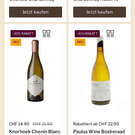
Jetzt kaufen
Jetzt kaufen
-32% RABATT
-41% RABATT
NEU
NEU
Regulärer Preis
CHF 14.90
Sale-Preis
CHF 21.90
Regulärer Preis
Rabattiert ab CHF 22.90
Knorhoek Chenin Blanc
Paulus Wine Bosberaad