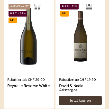
AUSVERKAUFT
BIS ZU -22%
BIS ZU -39%
NEU
NEU
Regulärer Preis
Rabattiert ab CHF 29.00
Regulärer Preis
Rabattiert ab CHF 19.90
Reyneke Reserve White
David & Nadia
Aristargos
Jetzt kaufen