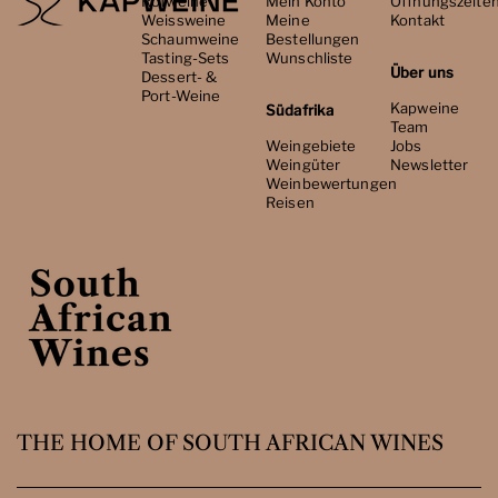
Rotweine
Mein Konto
Öffnungszeite
Weissweine
Meine
Kontakt
Schaumweine
Bestellungen
Tasting-Sets
Wunschliste
Über uns
Dessert- &
Port-Weine
Kapweine
Südafrika
Team
Weingebiete
Jobs
Weingüter
Newsletter
Weinbewertungen
Reisen
THE HOME OF SOUTH AFRICAN WINES