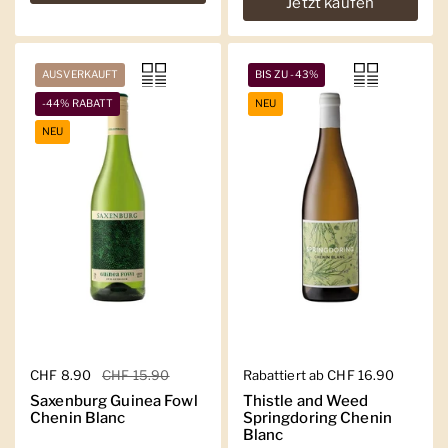
Jetzt kaufen
AUSVERKAUFT
BIS ZU -43%
-44% RABATT
NEU
NEU
Regulärer Preis
CHF 8.90
Sale-Preis
CHF 15.90
Regulärer Preis
Rabattiert ab CHF 16.90
Saxenburg Guinea Fowl
Thistle and Weed
Chenin Blanc
Springdoring Chenin
Blanc