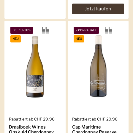
Jetzt kaufen
BIS ZU -20%
-39% RABATT
NEU
NEU
Regulärer Preis
Rabattiert ab CHF 29.90
Regulärer Preis
Rabattiert ab CHF 29.90
Draaiboek Wines
Cap Maritime
Onskuld Chardonnay
Chardonnay Reserve