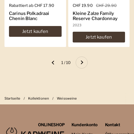
Regulärer Preis
Rabattiert ab CHF 17.90
Regulärer Preis
CHF 19.90
Sale-Preis
CHF 29.90
Carinus Polkadraai
Kleine Zalze Family
Chenin Blanc
Reserve Chardonnay
2023
Jetzt kaufen
Jetzt kaufen
Weiter
1 / 10
Zurück
Startseite
/
Kollektionen
/
Weissweine
ONLINESHOP
Kundenkonto
Kontakt