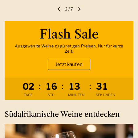
2
/
7
Vorherige Folie
Nächste Folie
Flash Sale
Ausgewählte Weine zu günstigen Preisen. Nur für kurze
Zeit.
Jetzt kaufen
Verbleibende Zeit
:
:
:
0
2
1
6
1
3
3
0
TAGE
STD
MINUTEN
SEKUNDEN
Südafrikanische Weine entdecken