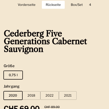
Vorderseite
Zeige Folie 1
Rückseite
Zeige Folie 2
Box/Set
Zeige Folie 3
4
Zeige Folie 
Cederberg Five
Generations Cabernet
Sauvignon
Größe
0,75 l
Jahrgang
2020
2018
2022
2021
Regulärer Preis
CHF 69.00
Sale-Preis
CHF 89.00