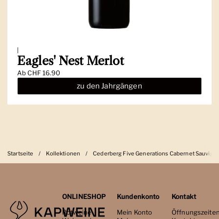
|
Eagles' Nest Merlot
Ab
CHF 16.90
zu den Jahrgängen
Startseite
/
Kollektionen
/
Cederberg Five Generations Cabernet Sauvign
ONLINESHOP
Kundenkonto
Kontakt
Rotweine
Mein Konto
Öffnungszeite