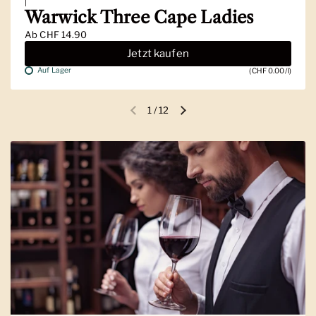
|
Warwick Three Cape Ladies
Ab
CHF 14.90
Jetzt kaufen
Auf Lager
(CHF 0.00/l)
1
/
12
Vorherige Folie
Nächste Folie