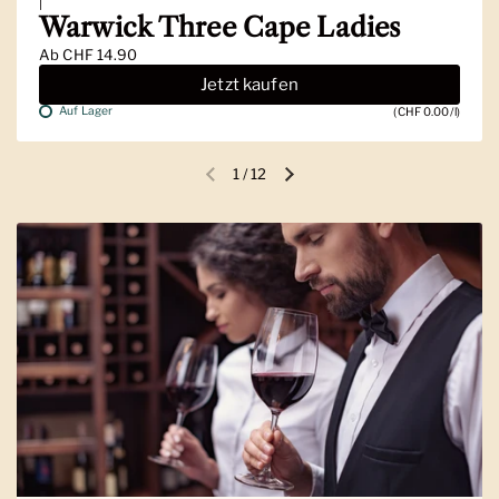
|
Warwick Three Cape Ladies
Ab
CHF 14.90
Jetzt kaufen
Auf Lager
(CHF 0.00/l)
1
/
12
Vorherige Folie
Nächste Folie