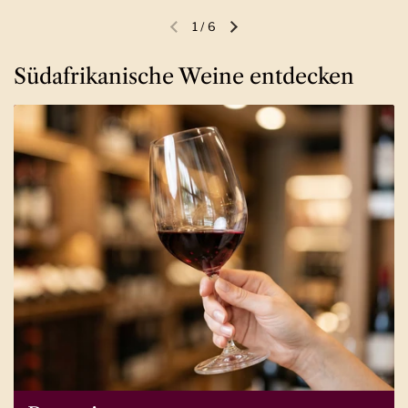
1
/
6
Vorherige Folie
Nächste Folie
Südafrikanische Weine entdecken