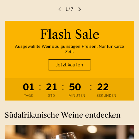
1
/
7
Vorherige Folie
Nächste Folie
Flash Sale
Ausgewählte Weine zu günstigen Preisen. Nur für kurze
Zeit.
Jetzt kaufen
Verbleibende Zeit
:
:
:
0
1
2
1
5
0
2
1
TAGE
STD
MINUTEN
SEKUNDEN
Südafrikanische Weine entdecken