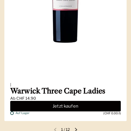
|
Warwick Three Cape Ladies
Ab
CHF 14.90
Jetzt kaufen
Auf Lager
(CHF 0.00/l)
1
/
12