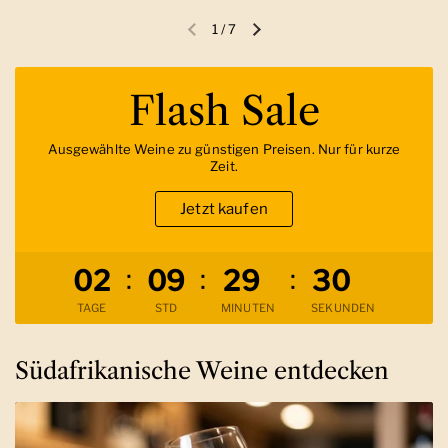
1
/
7
Vorherige Folie
Nächste Folie
Flash Sale
Ausgewählte Weine zu günstigen Preisen. Nur für kurze
Zeit.
Jetzt kaufen
Verbleibende Zeit
:
:
:
0
2
0
9
2
9
2
9
TAGE
STD
MINUTEN
SEKUNDEN
Südafrikanische Weine entdecken