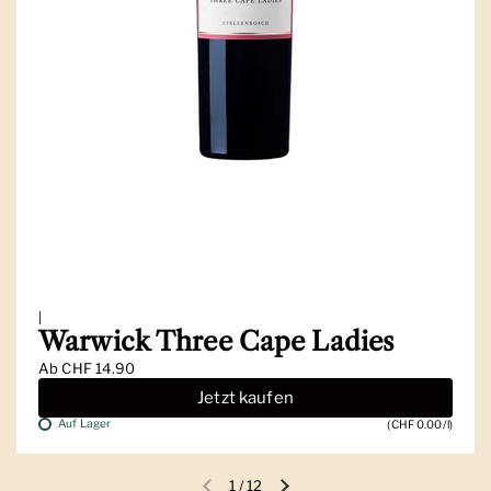
|
Warwick Three Cape Ladies
Ab
CHF 14.90
Jetzt kaufen
Auf Lager
(CHF 0.00/l)
1
/
12