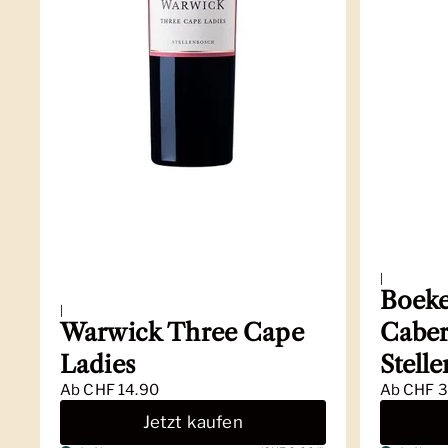
|
Boeke
|
Warwick Three Cape
Caber
Ladies
Stell
Ab
CHF 14.90
Ab
CHF 3
Jetzt kaufen