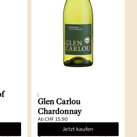
of
|
Glen Carlou
Chardonnay
Ab
CHF 15.90
Jetzt kaufen