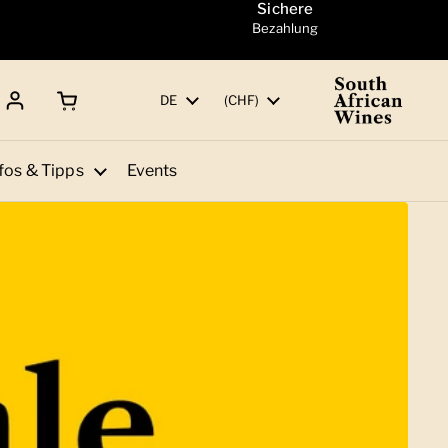
Sichere
Bezahlung
Warenkorb öffnen
Gesamtbetrag:
Sprache
DE
Land/Region
(CHF)
fos & Tipps
Events