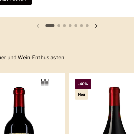
Vorherige Folie
Nächste Folie
nner und Wein-Enthusiasten
-40%
Neu