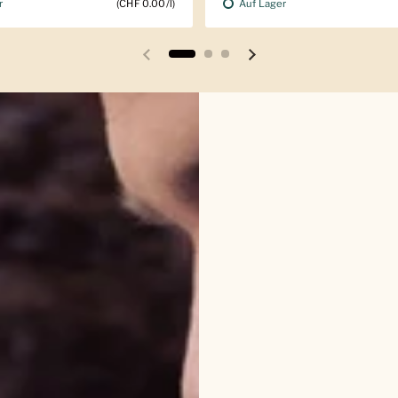
r
Auf Lager
(CHF 0.00/l)
Vorherige Folie
Nächste Folie