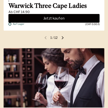
|
Warwick Three Cape Ladies
Ab
CHF 14.90
Jetzt kaufen
Auf Lager
(CHF 0.00/l)
1
/
12
Vorherige Folie
Nächste Folie