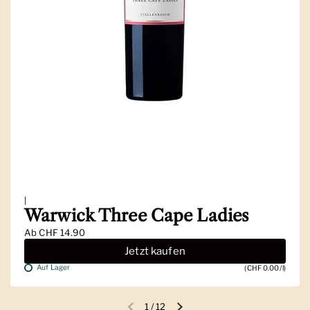
|
Warwick Three Cape Ladies
Ab
CHF 14.90
Jetzt kaufen
Auf Lager
(CHF 0.00/l)
1
/
12