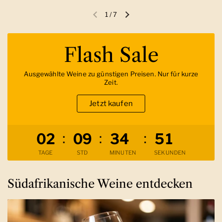
1
/
7
Vorherige Folie
Nächste Folie
Flash Sale
Ausgewählte Weine zu günstigen Preisen. Nur für kurze
Zeit.
Jetzt kaufen
Verbleibende Zeit
:
:
:
0
2
0
9
3
4
5
0
TAGE
STD
MINUTEN
SEKUNDEN
Südafrikanische Weine entdecken