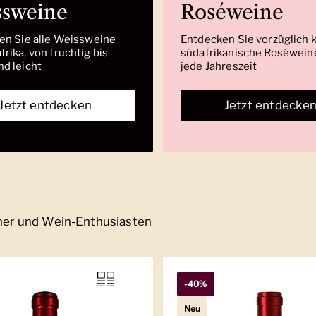
ssweine
Roséweine
den Sie alle Weissweine
Entdecken Sie vorzüglich 
rika, von fruchtig bis
südafrikanische Roséweine
nd leicht
jede Jahreszeit
Jetzt entdecken
Jetzt entdecke
nner und Wein-Enthusiasten
-40%
Neu