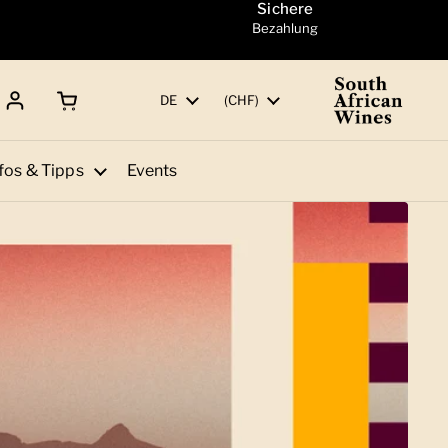
Sichere
Bezahlung
Warenkorb öffnen
Gesamtbetrag:
Sprache
DE
Land/Region
(CHF)
fos & Tipps
Events