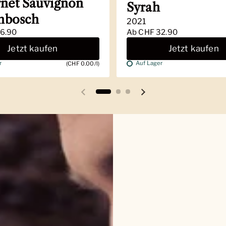
net Sauvignon
Syrah
enbosch
2021
6.90
Ab
CHF 32.90
Jetzt kaufen
Jetzt kaufen
r
Auf Lager
(CHF 0.00/l)
Vorherige Folie
Nächste Folie