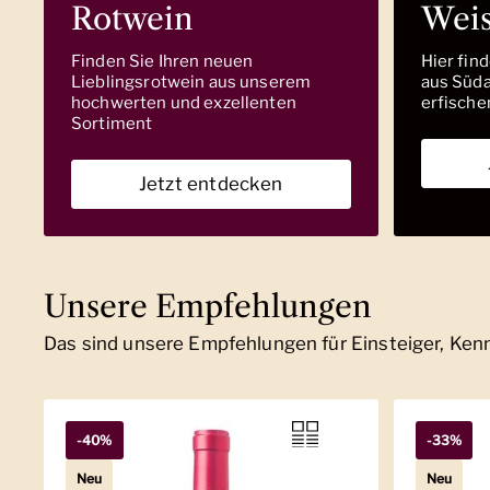
Rotwein
Wei
Finden Sie Ihren neuen
Hier fin
Lieblingsrotwein aus unserem
aus Südaf
hochwerten und exzellenten
erfische
Sortiment
Jetzt entdecken
Unsere Empfehlungen
Das sind unsere Empfehlungen für Einsteiger, Ke
-40%
-33%
Neu
Neu