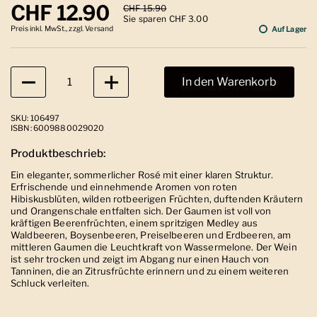
Regulärer Preis
CHF 12.90
Sale-Preis
CHF 15.90
Sie sparen CHF 3.00
Preis inkl. MwSt., zzgl. Versand
Auf Lager
Anzahl
In den Warenkorb
SKU: 106497
ISBN: 6009880029020
Produktbeschrieb:
Ein eleganter, sommerlicher Rosé mit einer klaren Struktur.
Erfrischende und einnehmende Aromen von roten
Hibiskusblüten, wilden rotbeerigen Früchten, duftenden Kräutern
und Orangenschale entfalten sich. Der Gaumen ist voll von
kräftigen Beerenfrüchten, einem spritzigen Medley aus
Waldbeeren, Boysenbeeren, Preiselbeeren und Erdbeeren, am
mittleren Gaumen die Leuchtkraft von Wassermelone. Der Wein
ist sehr trocken und zeigt im Abgang nur einen Hauch von
Tanninen, die an Zitrusfrüchte erinnern und zu einem weiteren
Schluck verleiten.