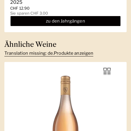
2025
Regulärer Preis
CHF 12.90
Sale-Preis
Sie sparen CHF 3.00
zu den Jahrgängen
Ähnliche Weine
Translation missing: de.Produkte anzeigen