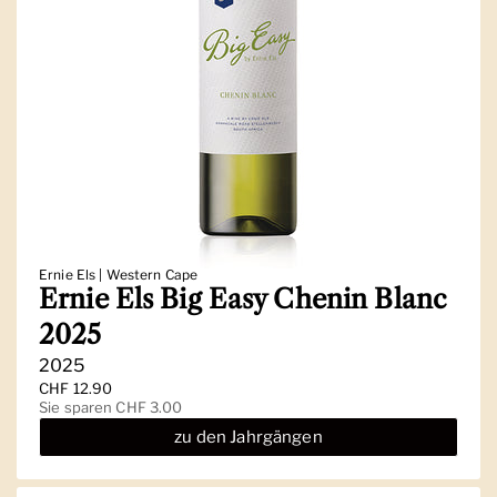
Ernie Els | Western Cape
Ernie Els Big Easy Chenin Blanc
2025
2025
Regulärer Preis
CHF 12.90
Sale-Preis
Sie sparen CHF 3.00
zu den Jahrgängen