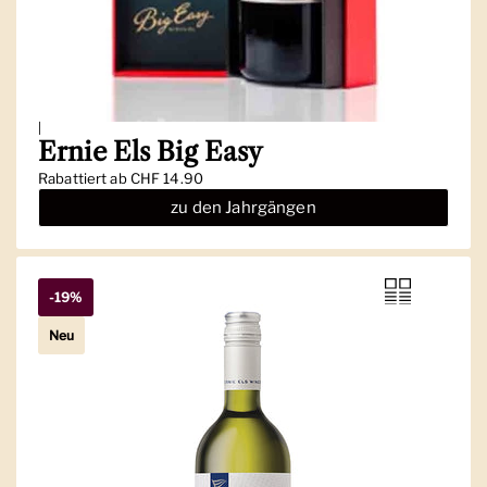
|
Ernie Els Big Easy
Regulärer Preis
Rabattiert ab CHF 14.90
zu den Jahrgängen
-19%
Neu