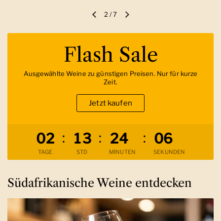
2
/
7
Vorherige Folie
Nächste Folie
Flash Sale
Ausgewählte Weine zu günstigen Preisen. Nur für kurze
Zeit.
Jetzt kaufen
Verbleibende Zeit
:
:
:
0
2
1
3
2
4
0
5
TAGE
STD
MINUTEN
SEKUNDEN
Südafrikanische Weine entdecken