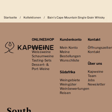
Startseite
/
Kollektionen
/
Bain's Cape Mountain Single Grain Whisky
ONLINESHOP
Kundenkonto
Kontakt
Rotweine
Mein Konto
Öffnungszeite
Weissweine
Meine
Kontakt
Schaumweine
Bestellungen
Tasting-Sets
Wunschliste
Über uns
Dessert- &
Port-Weine
Kapweine
Südafrika
Team
Weingebiete
Jobs
Weingüter
Newsletter
Weinbewertungen
Reisen