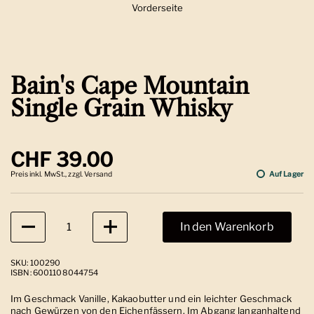
Vorderseite
Zeige Folie 1
Bain's Cape Mountain
Single Grain Whisky
Regulärer Preis
CHF 39.00
Preis inkl. MwSt., zzgl. Versand
Auf Lager
Anzahl
In den Warenkorb
SKU: 100290
ISBN: 6001108044754
Im Geschmack Vanille, Kakaobutter und ein leichter Geschmack
nach Gewürzen von den Eichenfässern. Im Abgang langanhaltend