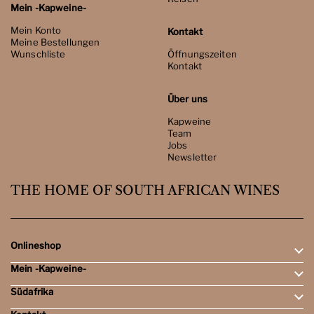
Mein -Kapweine-
Mein Konto
Kontakt
Meine Bestellungen
Wunschliste
Öffnungszeiten
Kontakt
Über uns
Kapweine
Team
Jobs
Newsletter
THE HOME OF SOUTH AFRICAN WINES
Onlineshop
Mein -Kapweine-
Rotweine
Weissweine
Südafrika
Mein Konto
Schaumweine
Meine Bestellungen
Tasting-Sets