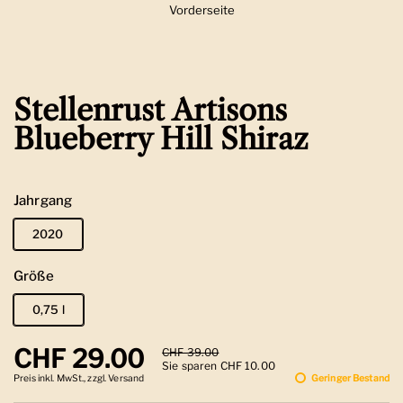
Vorderseite
Zeige Folie 1
Stellenrust Artisons
Blueberry Hill Shiraz
Jahrgang
2020
Größe
0,75 l
Regulärer Preis
CHF 29.00
Sale-Preis
CHF 39.00
Sie sparen CHF 10.00
Preis inkl. MwSt., zzgl. Versand
Geringer Bestand