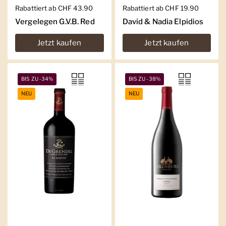
Regulärer Preis
Rabattiert ab CHF 43.90
Regulärer Preis
Rabattiert ab CHF 19.90
Vergelegen G.V.B. Red
David & Nadia Elpidios
Jetzt kaufen
Jetzt kaufen
BIS ZU -34%
BIS ZU -38%
NEU
NEU