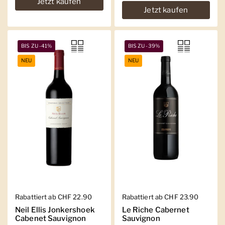
Jetzt kaufen
Jetzt kaufen
BIS ZU -41%
BIS ZU -39%
NEU
NEU
Regulärer Preis
Rabattiert ab CHF 22.90
Regulärer Preis
Rabattiert ab CHF 23.90
Neil Ellis Jonkershoek
Le Riche Cabernet
Cabenet Sauvignon
Sauvignon