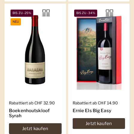
BIS ZU -25%
BIS ZU -34%
NEU
Regulärer Preis
Rabattiert ab CHF 32.90
Regulärer Preis
Rabattiert ab CHF 14.90
Boekenhoutskloof
Ernie Els Big Easy
Syrah
Jetzt kaufen
Jetzt kaufen