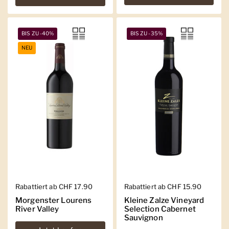
BIS ZU -40%
BIS ZU -35%
NEU
Regulärer Preis
Rabattiert ab CHF 17.90
Regulärer Preis
Rabattiert ab CHF 15.90
Morgenster Lourens
Kleine Zalze Vineyard
River Valley
Selection Cabernet
Sauvignon