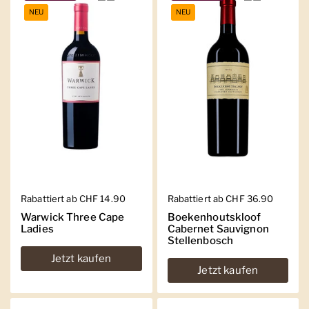
NEU
NEU
Regulärer Preis
Rabattiert ab CHF 14.90
Regulärer Preis
Rabattiert ab CHF 36.90
Warwick Three Cape
Boekenhoutskloof
Ladies
Cabernet Sauvignon
Stellenbosch
Jetzt kaufen
Jetzt kaufen