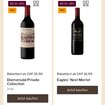
BIS ZU -25%
BIS ZU -29%
NEU
NEU
Regulärer Preis
Rabattiert ab CHF 19.90
Regulärer Preis
Rabattiert ab CHF 16.90
Diemersdal Private
Eagles' Nest Merlot
Collection
2018
Jetzt kaufen
Jetzt kaufen