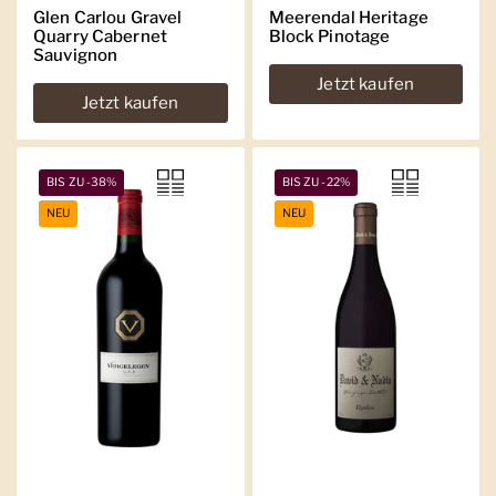
Glen Carlou Gravel
Meerendal Heritage
Quarry Cabernet
Block Pinotage
Sauvignon
Jetzt kaufen
Jetzt kaufen
BIS ZU -38%
BIS ZU -22%
NEU
NEU