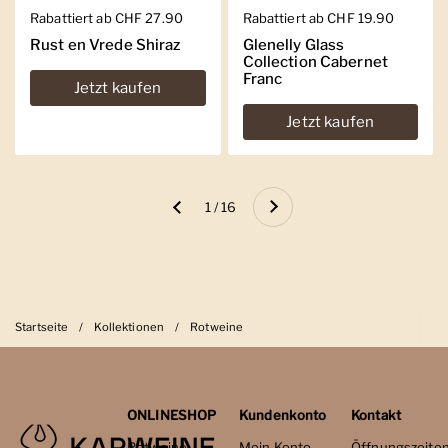
Regulärer Preis
Rabattiert ab CHF 27.90
Regulärer Preis
Rabattiert ab CHF 19.90
Rust en Vrede Shiraz
Glenelly Glass
Collection Cabernet
Franc
Jetzt kaufen
Jetzt kaufen
Weiter
1 / 16
Zurück
Startseite
/
Kollektionen
/
Rotweine
ONLINESHOP
Kundenkonto
Kontakt
Rotweine
Mein Konto
Öffnungszeite