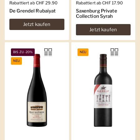
Regulärer Preis
Rabattiert ab CHF 29.90
Regulärer Preis
Rabattiert ab CHF 17.90
De Grendel Rubaiyat
Saxenburg Private
Collection Syrah
Jetzt kaufen
Jetzt kaufen
BIS ZU -20%
NEU
NEU