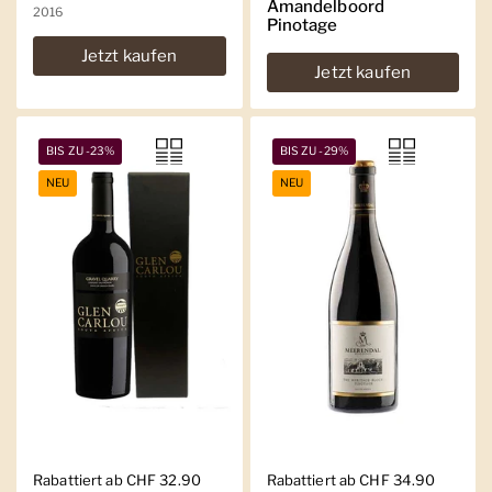
Amandelboord
2016
Pinotage
Jetzt kaufen
Jetzt kaufen
BIS ZU -23%
BIS ZU -29%
NEU
NEU
Regulärer Preis
Rabattiert ab CHF 32.90
Regulärer Preis
Rabattiert ab CHF 34.90