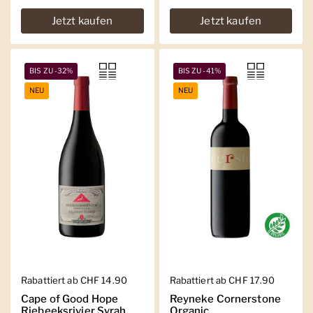
Jetzt kaufen
Jetzt kaufen
BIS ZU -32%
BIS ZU -41%
NEU
NEU
Regulärer Preis
Rabattiert ab CHF 14.90
Regulärer Preis
Rabattiert ab CHF 17.90
Cape of Good Hope
Reyneke Cornerstone
Riebeeksrivier Syrah
Organic