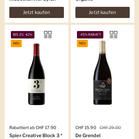
Jetzt kaufen
Jetzt kaufen
BIS ZU -42%
-45% RABATT
NEU
NEU
Regulärer Preis
Rabattiert ab CHF 17.90
Regulärer Preis
CHF 15.90
Sale-Preis
CHF 29.00
Spier Creative Block 3 *
De Grendel