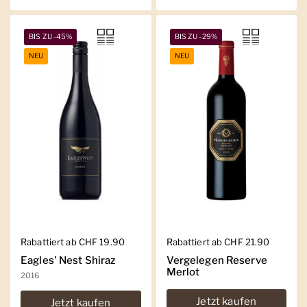
BIS ZU -45%
BIS ZU -29%
NEU
NEU
Regulärer Preis
Rabattiert ab CHF 19.90
Regulärer Preis
Rabattiert ab CHF 21.90
Eagles' Nest Shiraz
Vergelegen Reserve
Merlot
2016
Jetzt kaufen
Jetzt kaufen