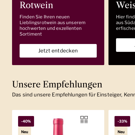
Rotwein
Wei
Finden Sie Ihren neuen
Hier fin
Lieblingsrotwein aus unserem
aus Südaf
hochwerten und exzellenten
erfische
Sortiment
Jetzt entdecken
Unsere Empfehlungen
Das sind unsere Empfehlungen für Einsteiger, Ke
-40%
-33%
Neu
Neu