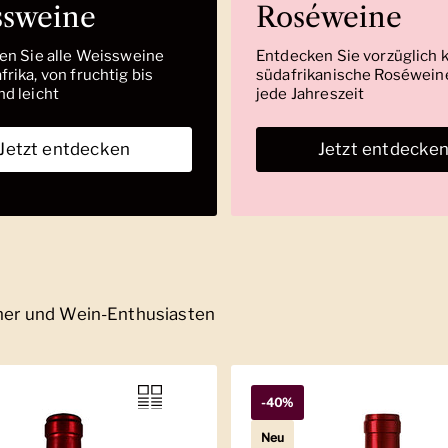
ssweine
Roséweine
den Sie alle Weissweine
Entdecken Sie vorzüglich 
rika, von fruchtig bis
südafrikanische Roséweine
nd leicht
jede Jahreszeit
Jetzt entdecken
Jetzt entdecke
nner und Wein-Enthusiasten
-40%
Neu