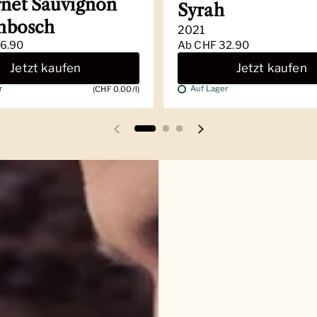
net Sauvignon
Syrah
enbosch
2021
6.90
Ab
CHF 32.90
Jetzt kaufen
Jetzt kaufen
r
Auf Lager
(CHF 0.00/l)
Vorherige Folie
Nächste Folie