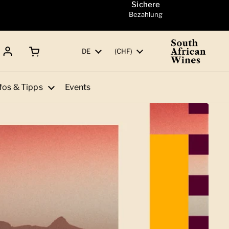
Sichere
Bezahlung
Warenkorb öffnen
Gesamtbetrag:
Sprache
DE
Land/Region
(CHF)
fos & Tipps
Events