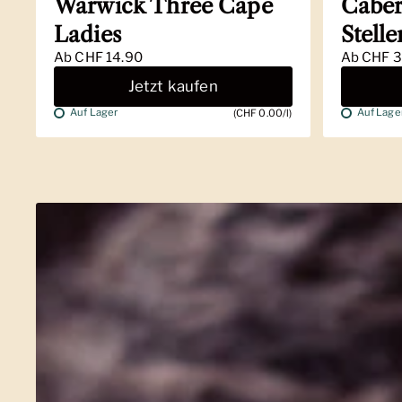
Warwick Three Cape
Caber
Ladies
Stell
Ab
CHF 14.90
Ab
CHF 3
Jetzt kaufen
Auf Lager
Auf Lage
(CHF 0.00/l)