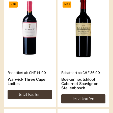
NEU
NEU
Regulärer Preis
Rabattiert ab CHF 14.90
Regulärer Preis
Rabattiert ab CHF 36.90
Warwick Three Cape
Boekenhoutskloof
Ladies
Cabernet Sauvignon
Stellenbosch
Jetzt kaufen
Jetzt kaufen