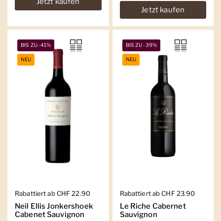
Jetzt kaufen
Jetzt kaufen
BIS ZU -41%
BIS ZU -39%
NEU
NEU
Regulärer Preis
Rabattiert ab CHF 22.90
Regulärer Preis
Rabattiert ab CHF 23.90
Neil Ellis Jonkershoek
Le Riche Cabernet
Cabenet Sauvignon
Sauvignon