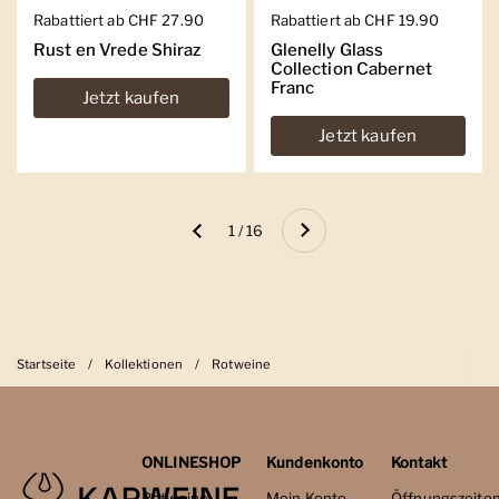
Regulärer Preis
Rabattiert ab CHF 27.90
Regulärer Preis
Rabattiert ab CHF 19.90
Rust en Vrede Shiraz
Glenelly Glass
Collection Cabernet
Franc
Jetzt kaufen
Jetzt kaufen
Weiter
1 / 16
Zurück
Startseite
/
Kollektionen
/
Rotweine
ONLINESHOP
Kundenkonto
Kontakt
Rotweine
Mein Konto
Öffnungszeite