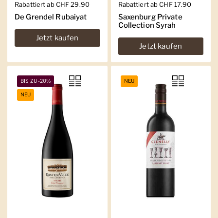
Regulärer Preis
Rabattiert ab CHF 29.90
Regulärer Preis
Rabattiert ab CHF 17.90
De Grendel Rubaiyat
Saxenburg Private
Collection Syrah
Jetzt kaufen
Jetzt kaufen
BIS ZU -20%
NEU
NEU