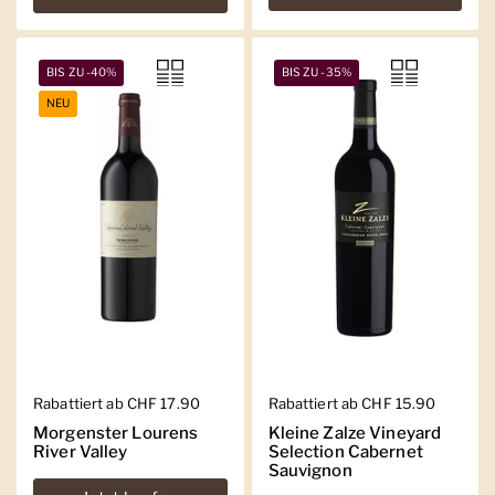
BIS ZU -40%
BIS ZU -35%
NEU
Regulärer Preis
Rabattiert ab CHF 17.90
Regulärer Preis
Rabattiert ab CHF 15.90
Morgenster Lourens
Kleine Zalze Vineyard
River Valley
Selection Cabernet
Sauvignon