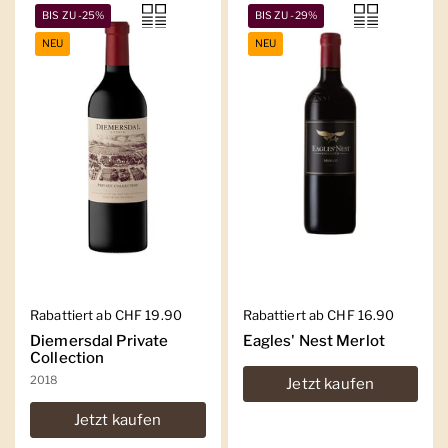
BIS ZU -25%
BIS ZU -29%
NEU
NEU
Regulärer Preis
Rabattiert ab CHF 19.90
Regulärer Preis
Rabattiert ab CHF 16.90
Diemersdal Private
Eagles' Nest Merlot
Collection
2018
Jetzt kaufen
Jetzt kaufen