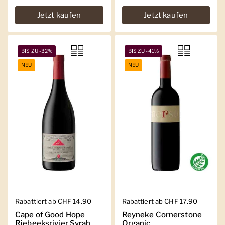
Jetzt kaufen
Jetzt kaufen
BIS ZU -32%
BIS ZU -41%
NEU
NEU
Regulärer Preis
Rabattiert ab CHF 14.90
Regulärer Preis
Rabattiert ab CHF 17.90
Cape of Good Hope
Reyneke Cornerstone
Riebeeksrivier Syrah
Organic