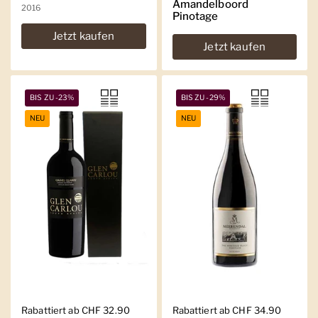
Amandelboord
2016
Pinotage
Jetzt kaufen
Jetzt kaufen
BIS ZU -23%
BIS ZU -29%
NEU
NEU
Regulärer Preis
Rabattiert ab CHF 32.90
Regulärer Preis
Rabattiert ab CHF 34.90