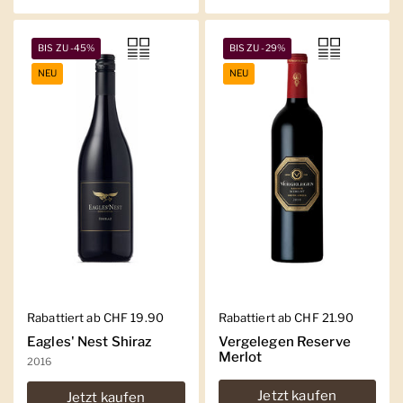
BIS ZU -45%
BIS ZU -29%
NEU
NEU
Regulärer Preis
Rabattiert ab CHF 19.90
Regulärer Preis
Rabattiert ab CHF 21.90
Eagles' Nest Shiraz
Vergelegen Reserve
Merlot
2016
Jetzt kaufen
Jetzt kaufen