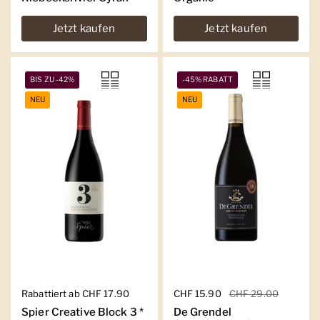
Jetzt kaufen
Jetzt kaufen
BIS ZU -42%
-45% RABATT
NEU
NEU
Regulärer Preis
Rabattiert ab CHF 17.90
Regulärer Preis
CHF 15.90
Sale-Preis
CHF 29.00
Spier Creative Block 3 *
De Grendel