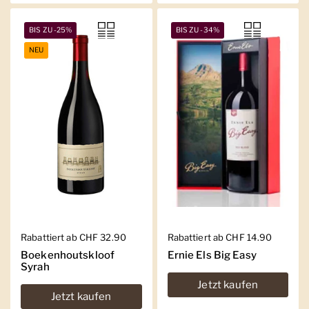
BIS ZU -25%
BIS ZU -34%
NEU
Regulärer Preis
Rabattiert ab CHF 32.90
Regulärer Preis
Rabattiert ab CHF 14.90
Boekenhoutskloof
Ernie Els Big Easy
Syrah
Jetzt kaufen
Jetzt kaufen