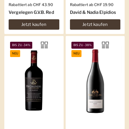
Regulärer Preis
Rabattiert ab CHF 43.90
Regulärer Preis
Rabattiert ab CHF 19.90
Vergelegen G.V.B. Red
David & Nadia Elpidios
Jetzt kaufen
Jetzt kaufen
BIS ZU -34%
BIS ZU -38%
NEU
NEU