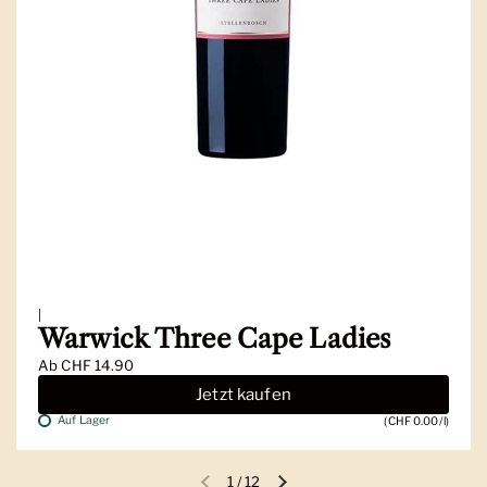
|
Warwick Three Cape Ladies
Ab
CHF 14.90
Jetzt kaufen
Auf Lager
(CHF 0.00/l)
1
/
12