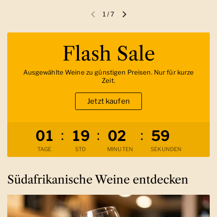
1
/
7
Vorherige Folie
Nächste Folie
Flash Sale
Ausgewählte Weine zu günstigen Preisen. Nur für kurze
Zeit.
Jetzt kaufen
Verbleibende Zeit
:
:
:
0
1
1
9
0
2
5
8
TAGE
STD
MINUTEN
SEKUNDEN
Südafrikanische Weine entdecken