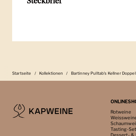
Steckbrief
Startseite
/
Kollektionen
/
Bartinney Pulltab's Kellner Dopp
ONLINESH
Rotweine
Weisswein
Schaumwei
Tasting-Se
Dessert- &