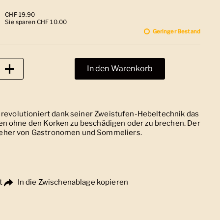
 Preis
Sale-Preis
CHF 19.90
Sie sparen CHF 10.00
Geringer Bestand
In den Warenkorb
 revolutioniert dank seiner Zweistufen-Hebeltechnik das
en ohne den Korken zu beschädigen oder zu brechen. Der
eher von Gastronomen und Sommeliers.
t
In die Zwischenablage kopieren