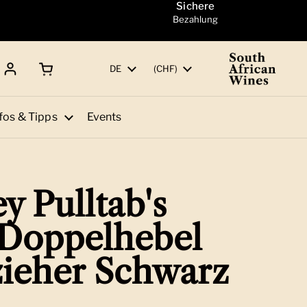
Sichere
Bezahlung
Warenkorb öffnen
Gesamtbetrag:
Sprache
DE
Land/Region
(CHF)
fos & Tipps
Events
y Pulltab's
 Doppelhebel
ieher Schwarz