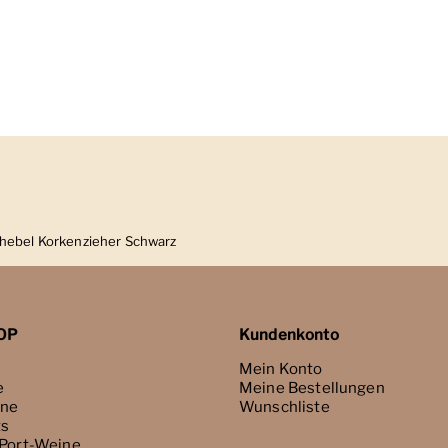
elhebel Korkenzieher Schwarz
OP
Kundenkonto
Mein Konto
e
Meine Bestellungen
ne
Wunschliste
ts
 Port-Weine