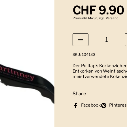
Regulärer
CHF 9.90
Preis inkl. MwSt., zzgl. Versand
Anzahl
SKU: 104133
Der Pulltap’s Korkenzieher
Entkorken von Weinflasch
meistverwendete Kokenzi
Share
Facebook
Pinteres