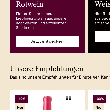
Rotwein
Wei
Finden Sie Ihren neuen
Hier fin
Lieblingsrotwein aus unserem
aus Südaf
hochwerten und exzellenten
erfische
Sortiment
Jetzt entdecken
Unsere Empfehlungen
Das sind unsere Empfehlungen für Einsteiger, Ke
-40%
-33%
Neu
Neu