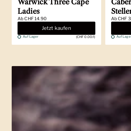
Warwick Three Cape
Caber
Ladies
Stell
Ab
CHF 14.90
Ab
CHF 3
Jetzt kaufen
Auf Lager
Auf Lage
(CHF 0.00/l)