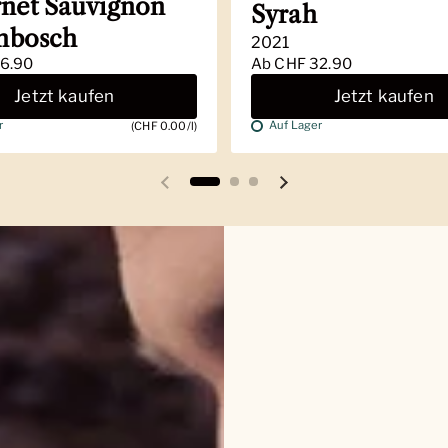
net Sauvignon
Syrah
enbosch
2021
6.90
Ab
CHF 32.90
Jetzt kaufen
Jetzt kaufen
r
Auf Lager
(CHF 0.00/l)
Vorherige Folie
Nächste Folie