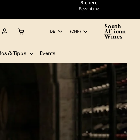
Sichere
Bezahlung
Warenkorb öffnen
Gesamtbetrag:
Sprache
DE
Land/Region
(CHF)
fos & Tipps
Events