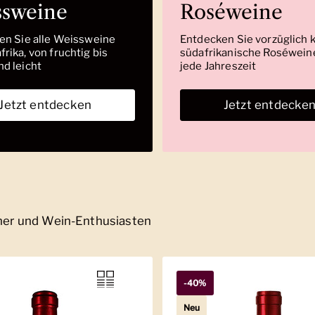
ssweine
Roséweine
den Sie alle Weissweine
Entdecken Sie vorzüglich 
rika, von fruchtig bis
südafrikanische Roséweine
nd leicht
jede Jahreszeit
Jetzt entdecken
Jetzt entdecke
nner und Wein-Enthusiasten
-40%
Neu