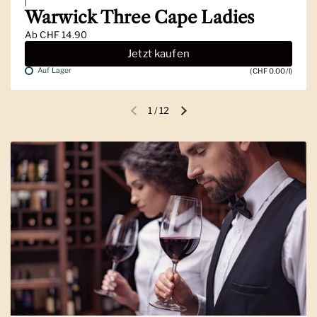
|
Warwick Three Cape Ladies
Ab
CHF 14.90
Jetzt kaufen
Auf Lager
(CHF 0.00/l)
1
/
12
Vorherige Folie
Nächste Folie