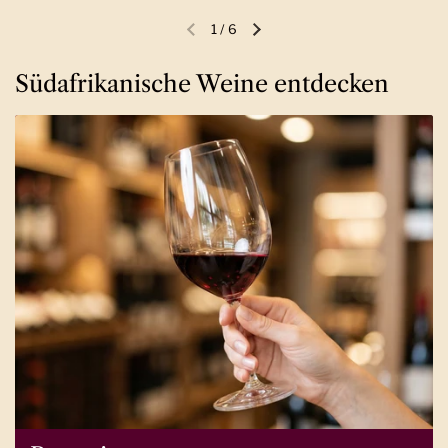
1
/
6
Vorherige Folie
Nächste Folie
Südafrikanische Weine entdecken