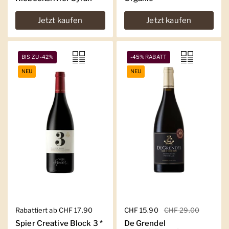
Jetzt kaufen
Jetzt kaufen
BIS ZU -42%
-45% RABATT
NEU
NEU
Regulärer Preis
Rabattiert ab CHF 17.90
Regulärer Preis
CHF 15.90
Sale-Preis
CHF 29.00
Spier Creative Block 3 *
De Grendel