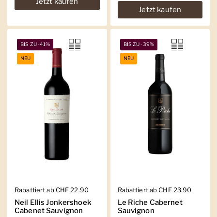
Jetzt kaufen
Jetzt kaufen
BIS ZU -41%
BIS ZU -39%
NEU
NEU
Regulärer Preis
Rabattiert ab CHF 22.90
Regulärer Preis
Rabattiert ab CHF 23.90
Neil Ellis Jonkershoek
Le Riche Cabernet
Cabenet Sauvignon
Sauvignon