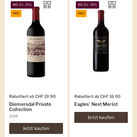
BIS ZU -25%
BIS ZU -29%
NEU
NEU
Regulärer Preis
Rabattiert ab CHF 19.90
Regulärer Preis
Rabattiert ab CHF 16.90
Diemersdal Private
Eagles' Nest Merlot
Collection
2018
Jetzt kaufen
Jetzt kaufen