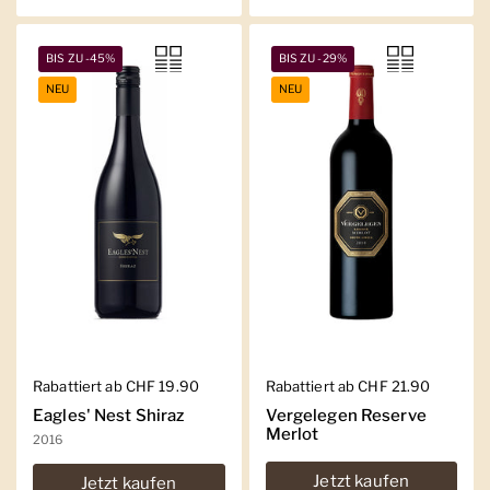
BIS ZU -45%
BIS ZU -29%
NEU
NEU
Regulärer Preis
Rabattiert ab CHF 19.90
Regulärer Preis
Rabattiert ab CHF 21.90
Eagles' Nest Shiraz
Vergelegen Reserve
Merlot
2016
Jetzt kaufen
Jetzt kaufen