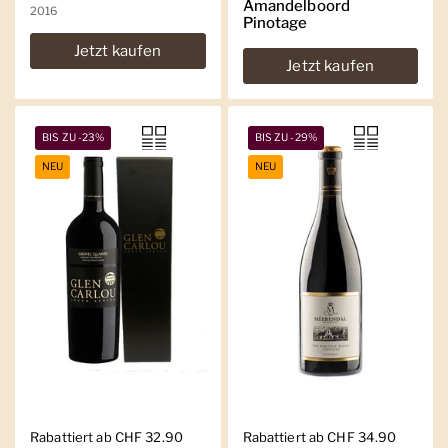
Amandelboord
2016
Pinotage
Jetzt kaufen
Jetzt kaufen
BIS ZU -23%
BIS ZU -29%
NEU
NEU
Regulärer Preis
Rabattiert ab CHF 32.90
Regulärer Preis
Rabattiert ab CHF 34.90