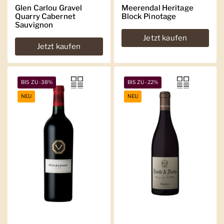
Glen Carlou Gravel
Meerendal Heritage
Quarry Cabernet
Block Pinotage
Sauvignon
Jetzt kaufen
Jetzt kaufen
BIS ZU -38%
BIS ZU -22%
NEU
NEU