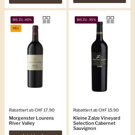
BIS ZU -40%
BIS ZU -35%
NEU
Regulärer Preis
Rabattiert ab CHF 17.90
Regulärer Preis
Rabattiert ab CHF 15.90
Morgenster Lourens
Kleine Zalze Vineyard
River Valley
Selection Cabernet
Sauvignon