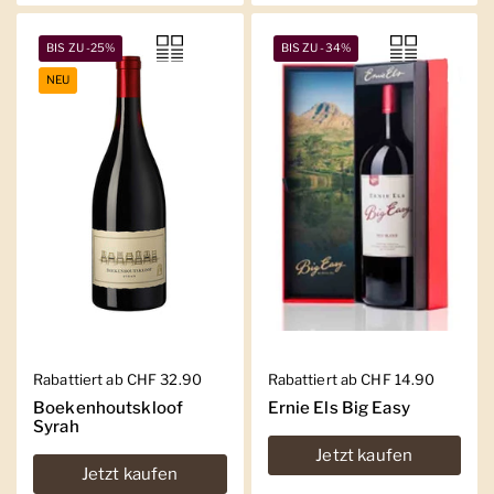
BIS ZU -25%
BIS ZU -34%
NEU
Regulärer Preis
Rabattiert ab CHF 32.90
Regulärer Preis
Rabattiert ab CHF 14.90
Boekenhoutskloof
Ernie Els Big Easy
Syrah
Jetzt kaufen
Jetzt kaufen