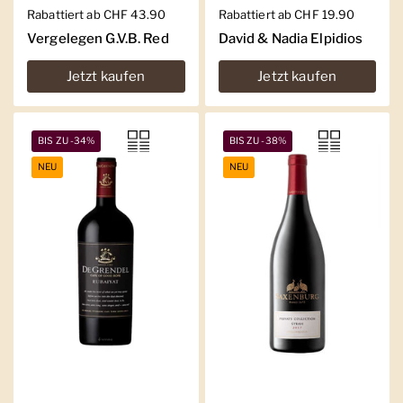
Regulärer Preis
Rabattiert ab CHF 43.90
Regulärer Preis
Rabattiert ab CHF 19.90
Vergelegen G.V.B. Red
David & Nadia Elpidios
Jetzt kaufen
Jetzt kaufen
BIS ZU -34%
BIS ZU -38%
NEU
NEU