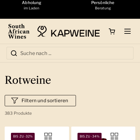
Zum Inhalt springen
Abholung
Persönliche
im Laden
Beratung
Warenkorb öffnen
Menü
Rotweine
Filtern und sortieren
383 Produkte
BIS ZU -32%
BIS ZU -34%