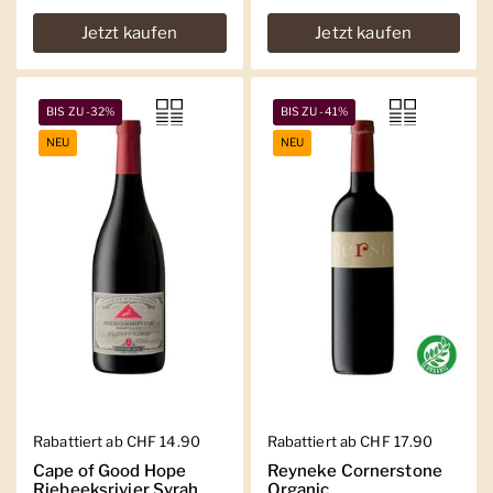
Jetzt kaufen
Jetzt kaufen
BIS ZU -32%
BIS ZU -41%
NEU
NEU
Regulärer Preis
Rabattiert ab CHF 14.90
Regulärer Preis
Rabattiert ab CHF 17.90
Cape of Good Hope
Reyneke Cornerstone
Riebeeksrivier Syrah
Organic