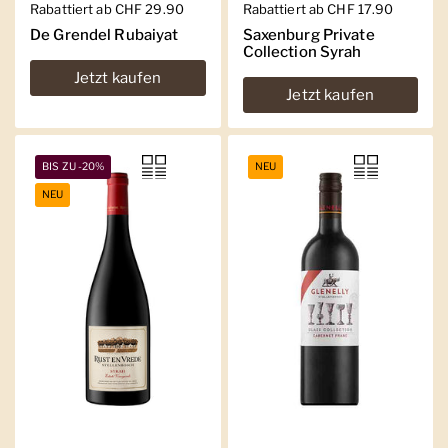
Regulärer Preis
Rabattiert ab CHF 29.90
Regulärer Preis
Rabattiert ab CHF 17.90
De Grendel Rubaiyat
Saxenburg Private
Collection Syrah
Jetzt kaufen
Jetzt kaufen
BIS ZU -20%
NEU
NEU