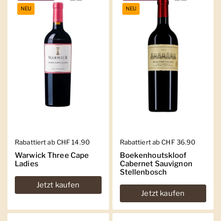
NEU
NEU
Regulärer Preis
Rabattiert ab CHF 14.90
Regulärer Preis
Rabattiert ab CHF 36.90
Warwick Three Cape
Boekenhoutskloof
Ladies
Cabernet Sauvignon
Stellenbosch
Jetzt kaufen
Jetzt kaufen