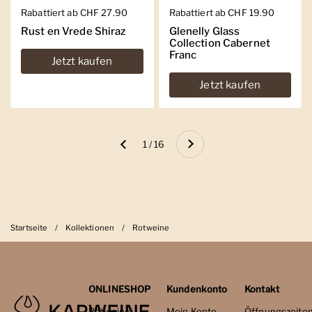
Regulärer Preis
Rabattiert ab CHF 27.90
Regulärer Preis
Rabattiert ab CHF 19.90
Rust en Vrede Shiraz
Glenelly Glass
Collection Cabernet
Franc
Jetzt kaufen
Jetzt kaufen
Weiter
1 / 16
Zurück
Startseite
/
Kollektionen
/
Rotweine
ONLINESHOP
Kundenkonto
Kontakt
Rotweine
Mein Konto
Öffnungszeite