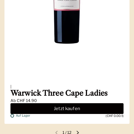
|
Warwick Three Cape Ladies
Ab
CHF 14.90
Jetzt kaufen
Auf Lager
(CHF 0.00/l)
1
/
12