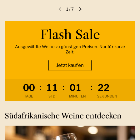
1
/
7
Vorherige Folie
Nächste Folie
Flash Sale
Ausgewählte Weine zu günstigen Preisen. Nur für kurze
Zeit.
Jetzt kaufen
Verbleibende Zeit
:
:
:
0
0
1
1
0
1
2
1
TAGE
STD
MINUTEN
SEKUNDEN
Südafrikanische Weine entdecken