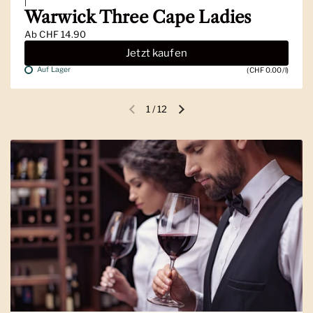
|
Warwick Three Cape Ladies
Ab
CHF 14.90
Jetzt kaufen
Auf Lager
(CHF 0.00/l)
1
/
12
Vorherige Folie
Nächste Folie