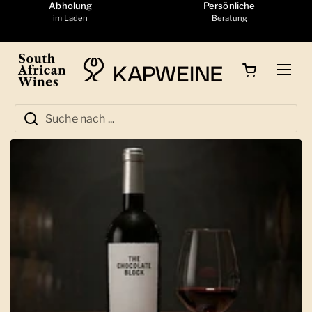
Zum Inhalt springen
Abholung
Persönliche
im Laden
Beratung
Warenkorb öffnen
Menü