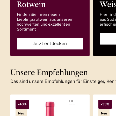
Rotwein
Wei
Finden Sie Ihren neuen
Hier fin
Lieblingsrotwein aus unserem
aus Südaf
hochwerten und exzellenten
erfische
Sortiment
Jetzt entdecken
Unsere Empfehlungen
Das sind unsere Empfehlungen für Einsteiger, Ke
-40%
-33%
Neu
Neu