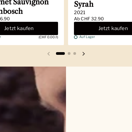
net Sauvignon
Syrah
enbosch
2021
6.90
Ab
CHF 32.90
Jetzt kaufen
Jetzt kaufen
r
Auf Lager
(CHF 0.00/l)
Vorherige Folie
Nächste Folie