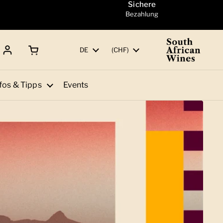
Sichere
Bezahlung
Warenkorb öffnen
Gesamtbetrag:
Sprache
DE
Land/Region
(CHF)
fos & Tipps
Events