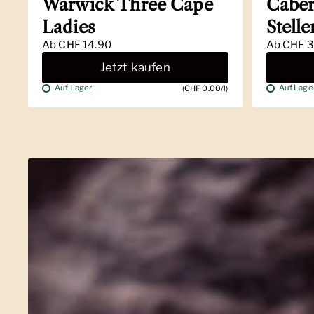
Warwick Three Cape
Caber
Ladies
Stell
Ab
CHF 14.90
Ab
CHF 3
Jetzt kaufen
Auf Lager
Auf Lage
(CHF 0.00/l)