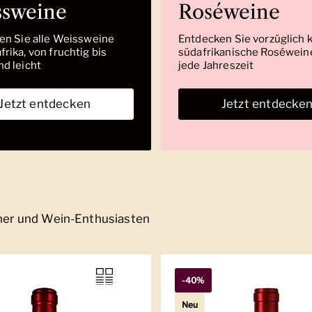
ssweine
Roséweine
den Sie alle Weissweine
Entdecken Sie vorzüglich 
rika, von fruchtig bis
südafrikanische Roséweine
nd leicht
jede Jahreszeit
Jetzt entdecken
Jetzt entdecke
nner und Wein-Enthusiasten
-40%
Neu