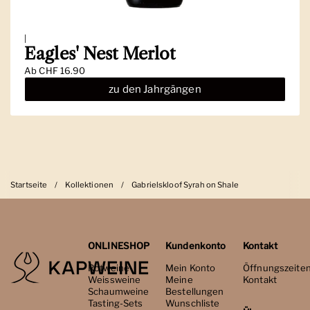
|
Eagles' Nest Merlot
Ab
CHF 16.90
zu den Jahrgängen
Startseite
/
Kollektionen
/
Gabrielskloof Syrah on Shale
ONLINESHOP
Kundenkonto
Kontakt
Rotweine
Mein Konto
Öffnungszeite
Weissweine
Meine
Kontakt
Schaumweine
Bestellungen
Tasting-Sets
Wunschliste