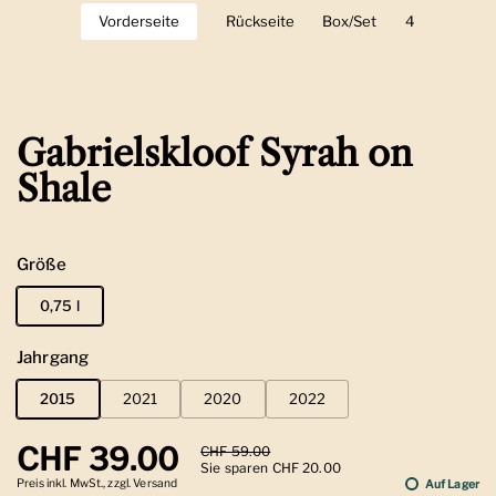
Vorderseite
Zeige Folie 1
Rückseite
Zeige Folie 2
Box/Set
Zeige Folie 3
4
Zeige Folie 
Gabrielskloof Syrah on
Shale
Größe
0,75 l
Jahrgang
2015
2021
2020
2022
Regulärer Preis
CHF 39.00
Sale-Preis
CHF 59.00
Sie sparen CHF 20.00
Preis inkl. MwSt., zzgl. Versand
Auf Lager