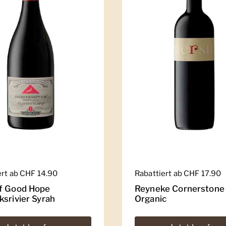
er Preis
ert ab CHF 14.90
Regulärer Preis
Rabattiert ab CHF 17.90
f Good Hope
Reyneke Cornerstone
ksrivier Syrah
Organic