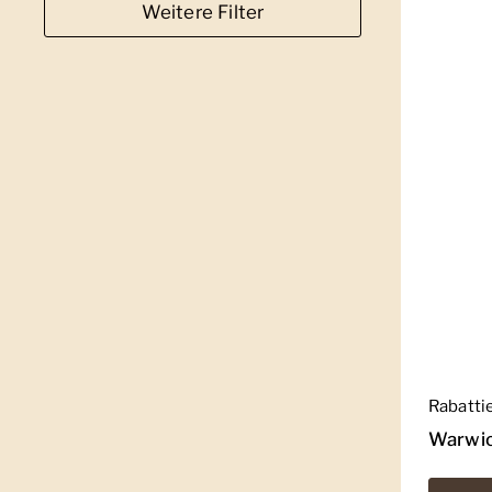
Weitere Filter
Regulär
Rabatti
Warwic