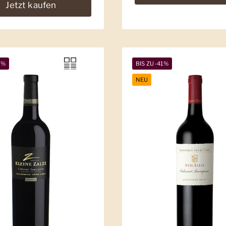
Jetzt kaufen
5%
BIS ZU -41%
NEU