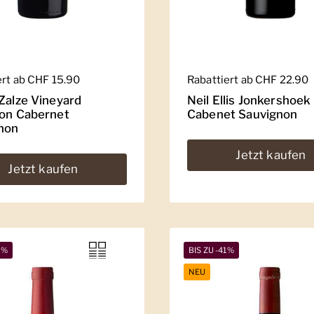
er Preis
ert ab CHF 15.90
Regulärer Preis
Rabattiert ab CHF 22.90
 Zalze Vineyard
Neil Ellis Jonkershoek
ion Cabernet
Cabenet Sauvignon
non
Jetzt kaufen
Jetzt kaufen
2%
BIS ZU -41%
NEU