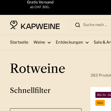
Zum Inhalt springen
Gratis Versand
ab CHF 300,-
Startseite
Weine
Entdeckungen
Sale & A
Rotweine
383 Produ
Schnellfilter
BIS ZU -3
NEU