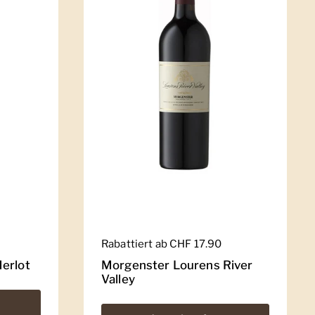
Regulärer Preis
Rabattiert ab CHF 17.90
erlot
Morgenster Lourens River
Valley