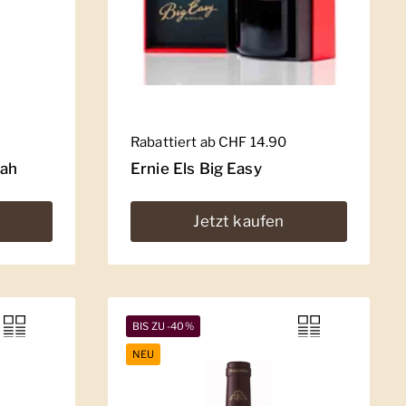
Regulärer Preis
Rabattiert ab CHF 14.90
rah
Ernie Els Big Easy
Jetzt kaufen
BIS ZU -40%
NEU