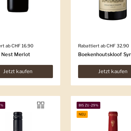
er Preis
ert ab CHF 16.90
Regulärer Preis
Rabattiert ab CHF 32.90
' Nest Merlot
Boekenhoutskloof Sy
Jetzt kaufen
Jetzt kaufen
5%
BIS ZU -29%
NEU