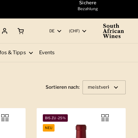
Sichere
Bezahlung
Warenkorb öffnen
Gesamtbetrag:
Sprache
DE
Land/Region
(CHF)
fos & Tipps
Events
Sortieren nach:
BIS ZU -25%
NEU