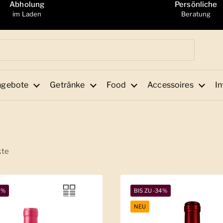
Abholung
Persönliche
im Laden
Beratung
ngebote
Getränke
Food
Accessoires
In
kte
2%
BIS ZU -34%
NEU