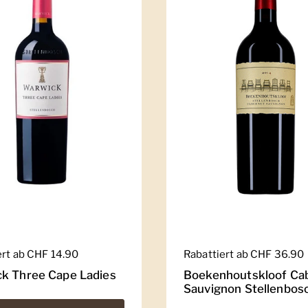
er Preis
ert ab CHF 14.90
Regulärer Preis
Rabattiert ab CHF 36.90
k Three Cape Ladies
Boekenhoutskloof Ca
Sauvignon Stellenbos