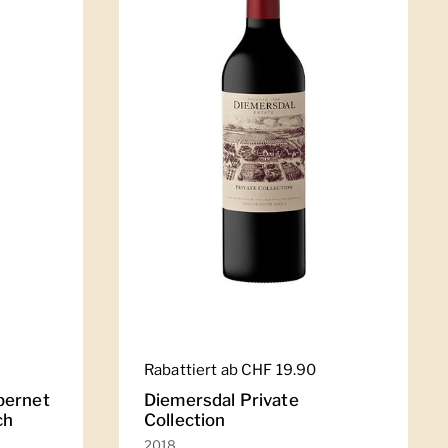
Regulärer Preis
Rabattiert ab CHF 19.90
bernet
Diemersdal Private
ch
Collection
2018