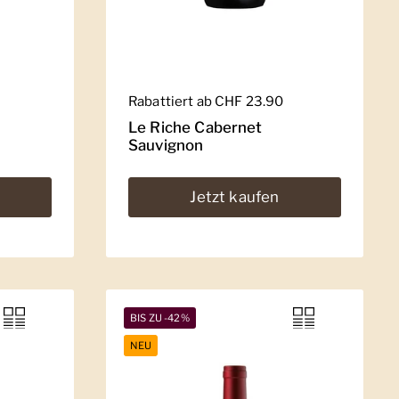
Regulärer Preis
Rabattiert ab CHF 23.90
Le Riche Cabernet
Sauvignon
Jetzt kaufen
BIS ZU -42%
NEU