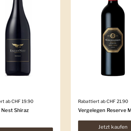
er Preis
ert ab CHF 19.90
Regulärer Preis
Rabattiert ab CHF 21.90
 Nest Shiraz
Vergelegen Reserve M
Jetzt kaufen