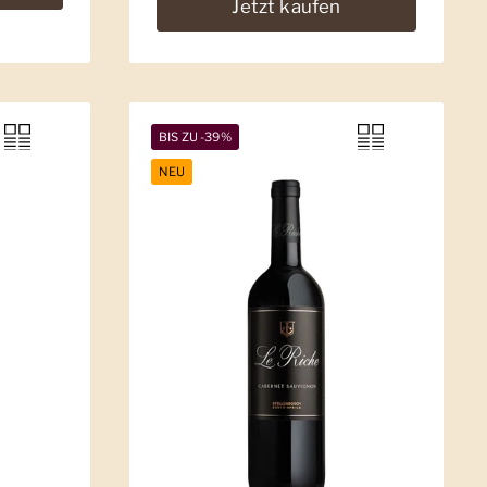
Jetzt kaufen
BIS ZU -39%
NEU