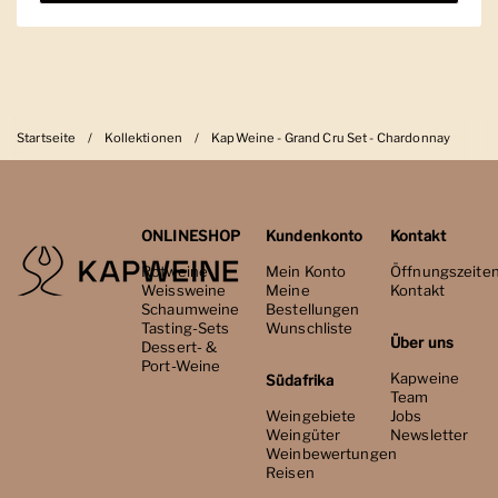
Startseite
/
Kollektionen
/
KapWeine - Grand Cru Set - Chardonnay
ONLINESHOP
Kundenkonto
Kontakt
Rotweine
Mein Konto
Öffnungszeite
Weissweine
Meine
Kontakt
Schaumweine
Bestellungen
Tasting-Sets
Wunschliste
Über uns
Dessert- &
Port-Weine
Kapweine
Südafrika
Team
Weingebiete
Jobs
Weingüter
Newsletter
Weinbewertungen
Reisen