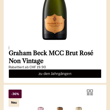
|
Graham Beck MCC Brut Rosé
Non Vintage
Regulärer Preis
Rabattiert ab CHF 19.90
zu den Jahrgängen
-36%
Neu