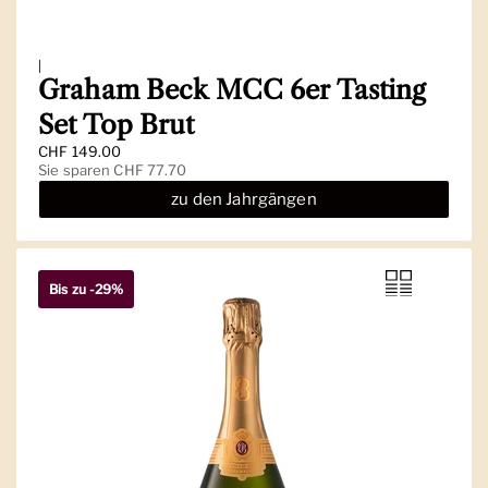
|
Graham Beck MCC 6er Tasting
Set Top Brut
Regulärer Preis
CHF 149.00
Sale-Preis
Sie sparen CHF 77.70
zu den Jahrgängen
Bis zu -29%