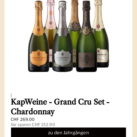
|
KapWeine - Grand Cru Set -
Chardonnay
Regulärer Preis
CHF 269.00
Sale-Preis
Sie sparen CHF 152.90
zu den Jahrgängen