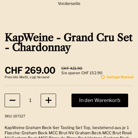
Vorderseite
Zeige Folie 1
KapWeine - Grand Cru Set
- Chardonnay
Regulärer Preis
CHF 269.00
Sale-Preis
CHF 421.90
Sie sparen CHF 152.90
Preis inkl. MwSt., zzgl. Versand
Geringer Bestand
Anzahl
In den Warenkorb
SKU: 107127
KapWeine Graham Beck 6er Tasting Set Top, bestehend aus je 1
Flasche: Graham Beck MCC Brut NV Graham Beck MCC Brut Rosé
NV Graham Beck MCC Blanc de Blanc Brut Vintage Graham Beck