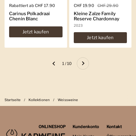
Regulärer Preis
Rabattiert ab CHF 17.90
Regulärer Preis
CHF 19.90
Sale-Preis
CHF 29.90
Carinus Polkadraai
Kleine Zalze Family
Chenin Blanc
Reserve Chardonnay
2023
Jetzt kaufen
Jetzt kaufen
Weiter
1 / 10
Zurück
Startseite
/
Kollektionen
/
Weissweine
ONLINESHOP
Kundenkonto
Kontakt