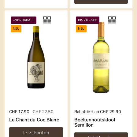
-20% RABATT
BIS ZU -34%
NEU
NEU
Regulärer Preis
CHF 17.90
Sale-Preis
CHF 22.50
Regulärer Preis
Rabattiert ab CHF 29.90
Le Chant du Coq Blanc
Boekenhoutskloof
Semillon
Jetzt kaufen