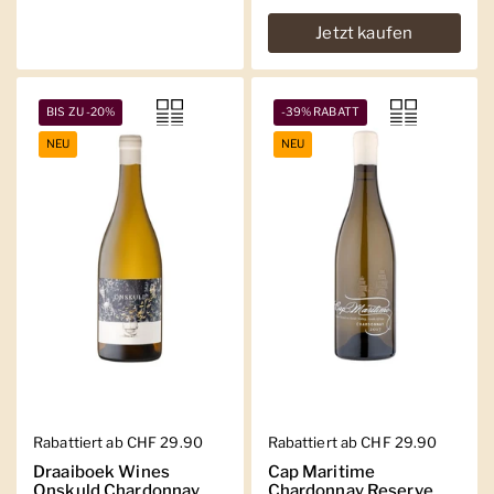
Jetzt kaufen
BIS ZU -20%
-39% RABATT
NEU
NEU
Regulärer Preis
Rabattiert ab CHF 29.90
Regulärer Preis
Rabattiert ab CHF 29.90
Draaiboek Wines
Cap Maritime
Onskuld Chardonnay
Chardonnay Reserve