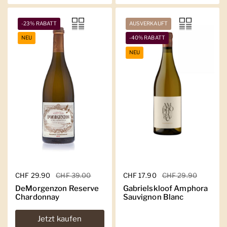
-23% RABATT
AUSVERKAUFT
NEU
-40% RABATT
NEU
Regulärer Preis
CHF 29.90
Sale-Preis
CHF 39.00
Regulärer Preis
CHF 17.90
Sale-Preis
CHF 29.90
DeMorgenzon Reserve
Gabrielskloof Amphora
Chardonnay
Sauvignon Blanc
Jetzt kaufen