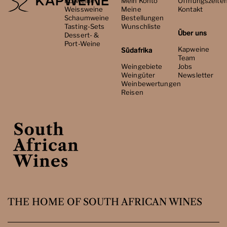
Rotweine
Mein Konto
Öffnungszeite
Weissweine
Meine
Kontakt
Schaumweine
Bestellungen
Tasting-Sets
Wunschliste
Über uns
Dessert- &
Port-Weine
Kapweine
Südafrika
Team
Weingebiete
Jobs
Weingüter
Newsletter
Weinbewertungen
Reisen
THE HOME OF SOUTH AFRICAN WINES