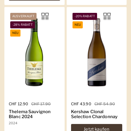
AUSVERKAUFT
-20% RABATT
-28% RABATT
NEU
NEU
Regulärer Preis
CHF 12.90
Sale-Preis
CHF 17.90
Regulärer Preis
CHF 43.90
Sale-Preis
CHF 54.90
Thelema Sauvignon
Kershaw Clonal
Blanc 2024
Selection Chardonnay
2024
Jetzt kaufen