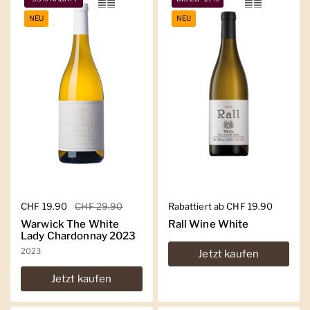
NEU
NEU
Regulärer Preis
CHF 19.90
Sale-Preis
CHF 29.90
Regulärer Preis
Rabattiert ab CHF 19.90
Warwick The White
Rall Wine White
Lady Chardonnay 2023
2023
Jetzt kaufen
Jetzt kaufen