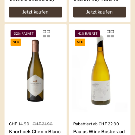
Jetzt kaufen
Jetzt kaufen
-32% RABATT
-41% RABATT
NEU
NEU
Regulärer Preis
CHF 14.90
Sale-Preis
CHF 21.90
Regulärer Preis
Rabattiert ab CHF 22.90
Knorhoek Chenin Blanc
Paulus Wine Bosberaad