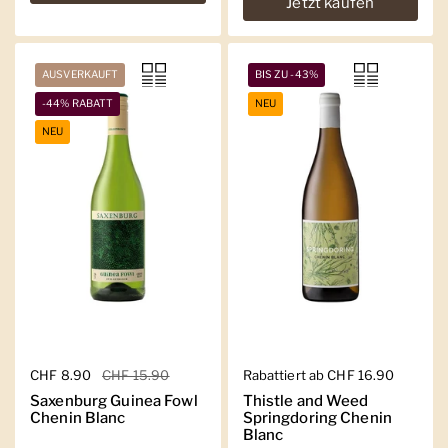
Jetzt kaufen
AUSVERKAUFT
BIS ZU -43%
-44% RABATT
NEU
NEU
Regulärer Preis
CHF 8.90
Sale-Preis
CHF 15.90
Regulärer Preis
Rabattiert ab CHF 16.90
Saxenburg Guinea Fowl
Thistle and Weed
Chenin Blanc
Springdoring Chenin
Blanc