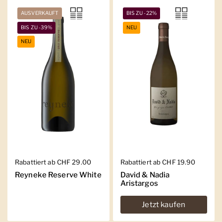
AUSVERKAUFT
BIS ZU -22%
BIS ZU -39%
NEU
NEU
Regulärer Preis
Rabattiert ab CHF 29.00
Regulärer Preis
Rabattiert ab CHF 19.90
Reyneke Reserve White
David & Nadia
Aristargos
Jetzt kaufen