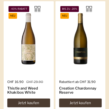
-43% RABATT
BIS ZU -20%
NEU
NEU
Regulärer Preis
CHF 16.90
Sale-Preis
CHF 29.90
Regulärer Preis
Rabattiert ab CHF 31.90
Thistle and Weed
Creation Chardonnay
Khakibos White
Reserve
Jetzt kaufen
Jetzt kaufen