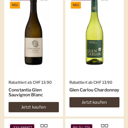
NEU
NEU
Regulärer Preis
Rabattiert ab CHF 13.90
Regulärer Preis
Rabattiert ab CHF 13.90
Constantia Glen
Glen Carlou Chardonnay
Sauvignon Blanc
Jetzt kaufen
Jetzt kaufen
-33% RABATT
BIS ZU -27%