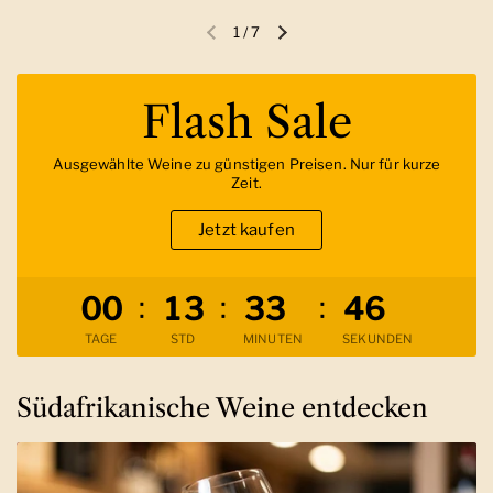
1
/
7
Vorherige Folie
Nächste Folie
Flash Sale
Ausgewählte Weine zu günstigen Preisen. Nur für kurze
Zeit.
Jetzt kaufen
Verbleibende Zeit
:
:
:
0
0
1
3
3
3
4
5
TAGE
STD
MINUTEN
SEKUNDEN
Südafrikanische Weine entdecken