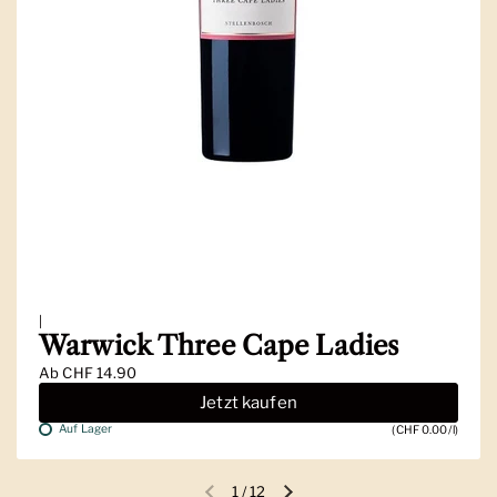
|
Warwick Three Cape Ladies
Ab
CHF 14.90
Jetzt kaufen
Auf Lager
(CHF 0.00/l)
1
/
12