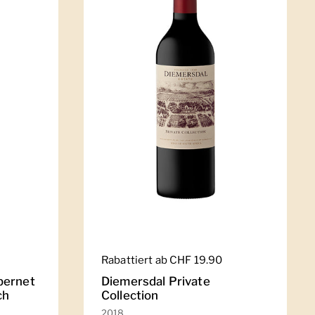
Regulärer Preis
Rabattiert ab CHF 19.90
bernet
Diemersdal Private
ch
Collection
2018