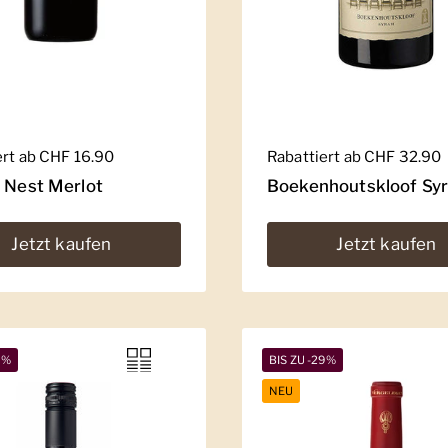
er Preis
ert ab CHF 16.90
Regulärer Preis
Rabattiert ab CHF 32.90
' Nest Merlot
Boekenhoutskloof Sy
Jetzt kaufen
Jetzt kaufen
5%
BIS ZU -29%
NEU