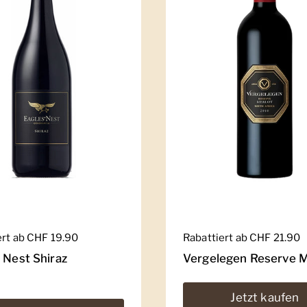
er Preis
ert ab CHF 19.90
Regulärer Preis
Rabattiert ab CHF 21.90
 Nest Shiraz
Vergelegen Reserve M
Jetzt kaufen