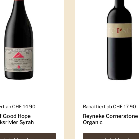
er Preis
ert ab CHF 14.90
Regulärer Preis
Rabattiert ab CHF 17.90
f Good Hope
Reyneke Cornerstone
ksrivier Syrah
Organic