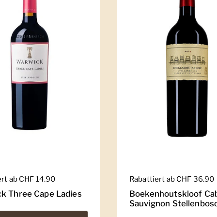
er Preis
ert ab CHF 14.90
Regulärer Preis
Rabattiert ab CHF 36.90
k Three Cape Ladies
Boekenhoutskloof Ca
Sauvignon Stellenbos