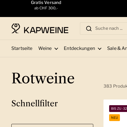
Zum Inhalt springen
Gratis Versand
ab CHF 300,-
Startseite
Weine
Entdeckungen
Sale & A
Rotweine
383 Produ
Schnellfilter
BIS ZU -3
NEU