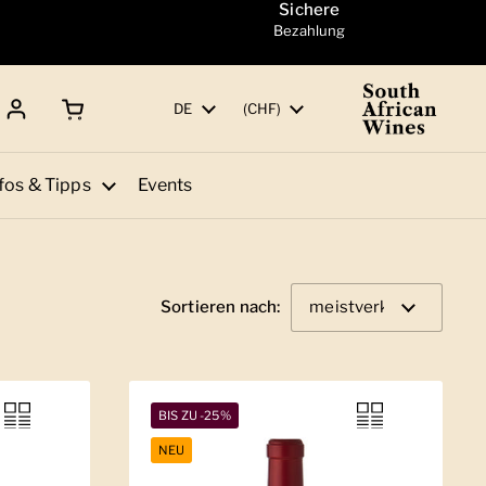
Sichere
Bezahlung
Warenkorb öffnen
Gesamtbetrag:
Sprache
DE
Land/Region
(CHF)
fos & Tipps
Events
Sortieren nach:
BIS ZU -25%
NEU