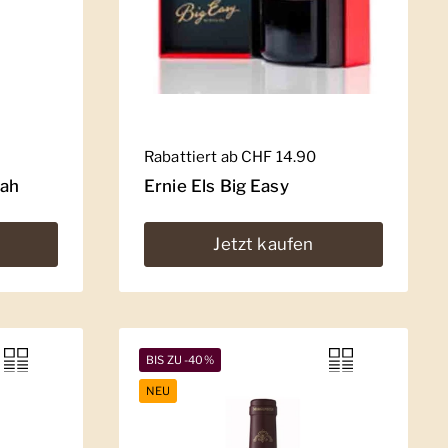
Regulärer Preis
Rabattiert ab CHF 14.90
rah
Ernie Els Big Easy
Jetzt kaufen
BIS ZU -40%
NEU