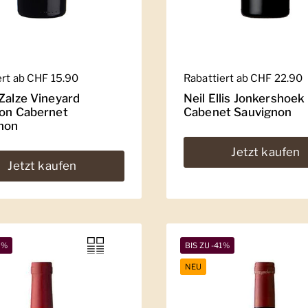
er Preis
ert ab CHF 15.90
Regulärer Preis
Rabattiert ab CHF 22.90
 Zalze Vineyard
Neil Ellis Jonkershoek
ion Cabernet
Cabenet Sauvignon
non
Jetzt kaufen
Jetzt kaufen
2%
BIS ZU -41%
NEU