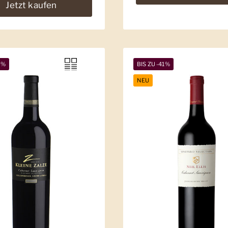
Jetzt kaufen
5%
BIS ZU -41%
NEU