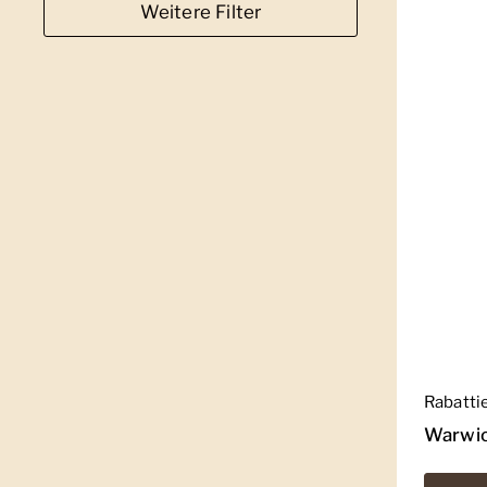
Weitere Filter
Regulär
Rabatti
Warwic