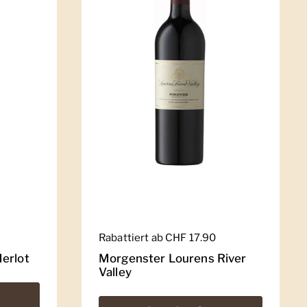
Regulärer Preis
Rabattiert ab CHF 17.90
erlot
Morgenster Lourens River
Valley