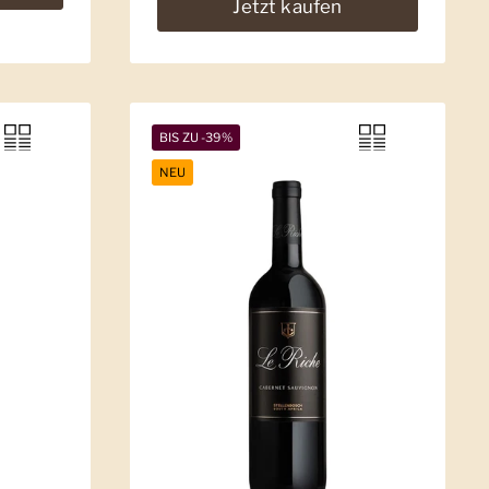
Jetzt kaufen
BIS ZU -39%
NEU