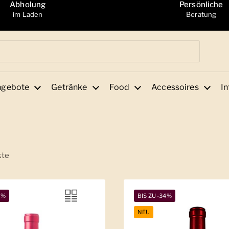
Abholung
Persönliche
im Laden
Beratung
ngebote
Getränke
Food
Accessoires
In
kte
2%
BIS ZU -34%
NEU