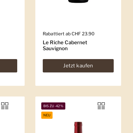
Regulärer Preis
Rabattiert ab CHF 23.90
Le Riche Cabernet
Sauvignon
Jetzt kaufen
BIS ZU -42%
NEU