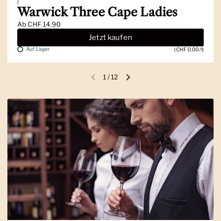
|
Warwick Three Cape Ladies
Ab
CHF 14.90
Jetzt kaufen
Auf Lager
(CHF 0.00/l)
1
/
12
Vorherige Folie
Nächste Folie