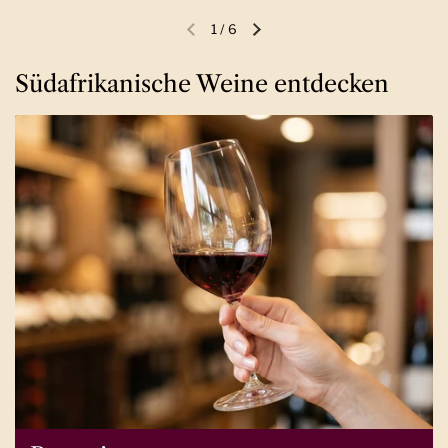
1
/
6
Vorherige Folie
Nächste Folie
Südafrikanische Weine entdecken