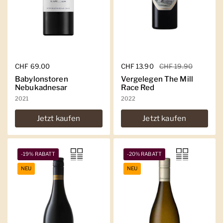
Regulärer Preis
CHF 69.00
Regulärer Preis
CHF 13.90
Sale-Preis
CHF 19.90
Babylonstoren
Vergelegen The Mill
Nebukadnesar
Race Red
2021
2022
Jetzt kaufen
Jetzt kaufen
-19% RABATT
-20% RABATT
NEU
NEU