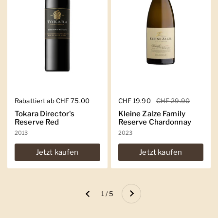
Regulärer Preis
Rabattiert ab CHF 75.00
Regulärer Preis
CHF 19.90
Sale-Preis
CHF 29.90
Tokara Director's
Kleine Zalze Family
Reserve Red
Reserve Chardonnay
2013
2023
Jetzt kaufen
Jetzt kaufen
Weiter
1 / 5
Zurück