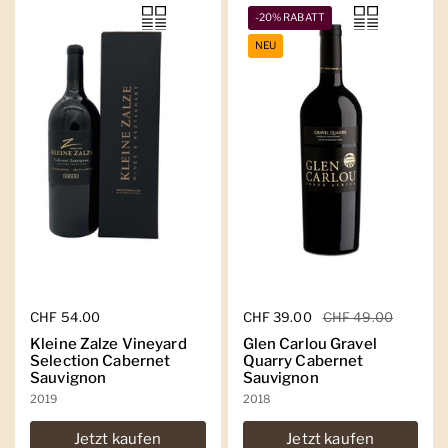
-20% RABATT
NEU
Regulärer Preis
CHF 54.00
Regulärer Preis
CHF 39.00
Sale-Preis
CHF 49.00
Kleine Zalze Vineyard
Glen Carlou Gravel
Selection Cabernet
Quarry Cabernet
Sauvignon
Sauvignon
2019
2018
Jetzt kaufen
Jetzt kaufen