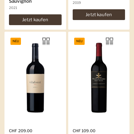
Sauvignon
2019
2021
Jetzt kaufen
Jetzt kaufen
NEU
NEU
Regulärer Preis
CHF 209.00
Regulärer Preis
CHF 109.00