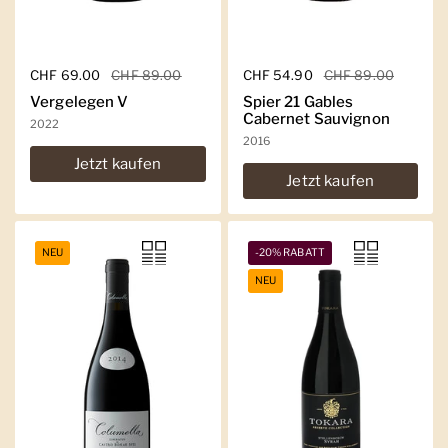
Regulärer Preis
CHF 69.00
Sale-Preis
CHF 89.00
Regulärer Preis
CHF 54.90
Sale-Preis
CHF 89.00
Vergelegen V
Spier 21 Gables
Cabernet Sauvignon
2022
2016
Jetzt kaufen
Jetzt kaufen
NEU
-20% RABATT
NEU