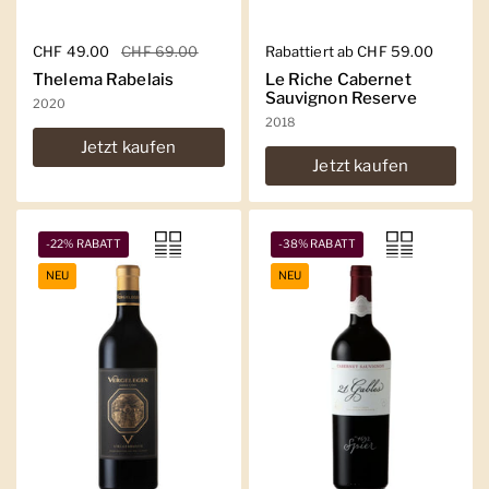
Regulärer Preis
CHF 49.00
Sale-Preis
CHF 69.00
Regulärer Preis
Rabattiert ab CHF 59.00
Thelema Rabelais
Le Riche Cabernet
Sauvignon Reserve
2020
2018
Jetzt kaufen
Jetzt kaufen
-22% RABATT
-38% RABATT
NEU
NEU