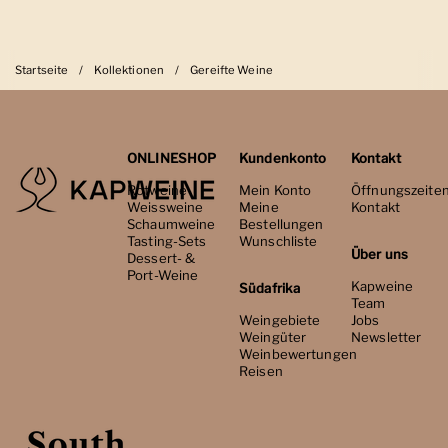
Startseite
/
Kollektionen
/
Gereifte Weine
ONLINESHOP
Kundenkonto
Kontakt
Rotweine
Mein Konto
Öffnungszeite
Weissweine
Meine
Kontakt
Schaumweine
Bestellungen
Tasting-Sets
Wunschliste
Über uns
Dessert- &
Port-Weine
Kapweine
Südafrika
Team
Weingebiete
Jobs
Weingüter
Newsletter
Weinbewertungen
Reisen