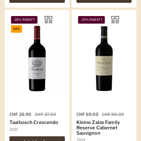
-28% RABATT
-30% RABATT
NEU
Regulärer Preis
CHF 26.90
Sale-Preis
CHF 37.50
Regulärer Preis
CHF 69.00
Sale-Preis
CHF 99.00
Taaibosch Crescendo
Kleine Zalze Family
Reserve Cabernet
2021
Sauvignon
2019