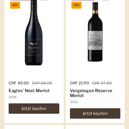
NEU
NEU
Regulärer Preis
CHF 49.00
Sale-Preis
CHF 69.00
Regulärer Preis
CHF 21.90
Sale-Preis
CHF 27.90
Eagles' Nest Merlot
Vergelegen Reserve
Merlot
2016
2021
Jetzt kaufen
Jetzt kaufen