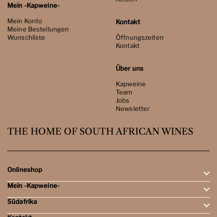
Mein -Kapweine-
Mein Konto
Kontakt
Meine Bestellungen
Wunschliste
Öffnungszeiten
Kontakt
Über uns
Kapweine
Team
Jobs
Newsletter
THE HOME OF SOUTH AFRICAN WINES
Onlineshop
Mein -Kapweine-
Rotweine
Weissweine
Südafrika
Mein Konto
Schaumweine
Meine Bestellungen
Tasting-Sets