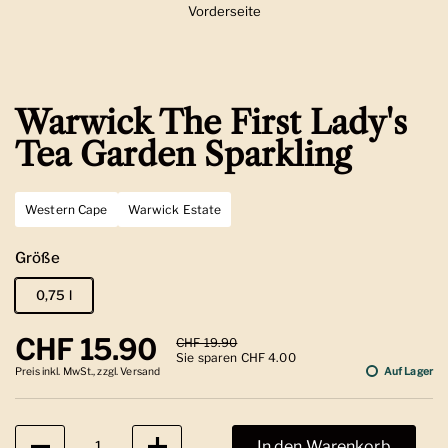
Vorderseite
Zeige Folie 1
Warwick The First Lady's
Tea Garden Sparkling
Western Cape
Warwick Estate
Größe
0,75 l
Regulärer Preis
CHF 15.90
Sale-Preis
CHF 19.90
Sie sparen CHF 4.00
Preis inkl. MwSt., zzgl. Versand
Auf Lager
Anzahl
In den Warenkorb