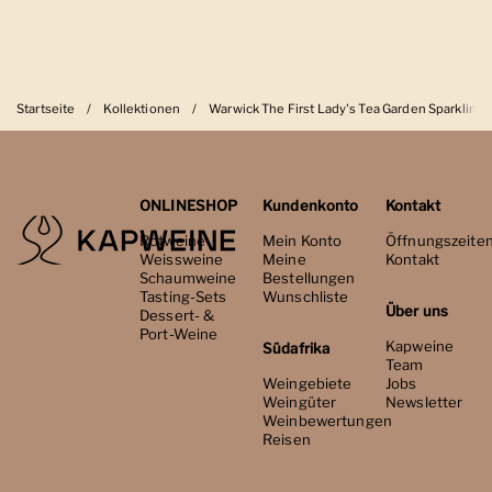
Startseite
/
Kollektionen
/
Warwick The First Lady's Tea Garden Sparkling
ONLINESHOP
Kundenkonto
Kontakt
Rotweine
Mein Konto
Öffnungszeite
Weissweine
Meine
Kontakt
Schaumweine
Bestellungen
Tasting-Sets
Wunschliste
Über uns
Dessert- &
Port-Weine
Kapweine
Südafrika
Team
Weingebiete
Jobs
Weingüter
Newsletter
Weinbewertungen
Reisen