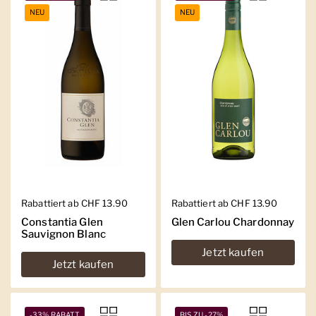
NEU
NEU
Regulärer Preis
Rabattiert ab CHF 13.90
Regulärer Preis
Rabattiert ab CHF 13.90
Constantia Glen
Glen Carlou Chardonnay
Sauvignon Blanc
Jetzt kaufen
Jetzt kaufen
-33% RABATT
BIS ZU -27%