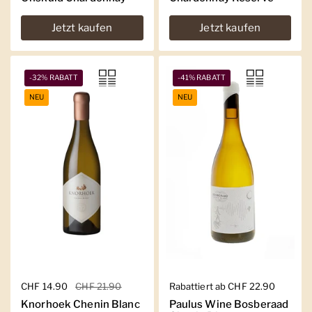
Jetzt kaufen
Jetzt kaufen
-32% RABATT
-41% RABATT
NEU
NEU
Regulärer Preis
CHF 14.90
Sale-Preis
CHF 21.90
Regulärer Preis
Rabattiert ab CHF 22.90
Knorhoek Chenin Blanc
Paulus Wine Bosberaad