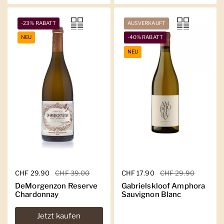
-23% RABATT
AUSVERKAUFT
NEU
-40% RABATT
NEU
Regulärer Preis
CHF 29.90
Sale-Preis
CHF 39.00
Regulärer Preis
CHF 17.90
Sale-Preis
CHF 29.90
DeMorgenzon Reserve
Gabrielskloof Amphora
Chardonnay
Sauvignon Blanc
Jetzt kaufen