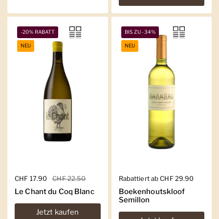
-20% RABATT
BIS ZU -34%
NEU
NEU
Regulärer Preis
CHF 17.90
Sale-Preis
CHF 22.50
Regulärer Preis
Rabattiert ab CHF 29.90
Le Chant du Coq Blanc
Boekenhoutskloof
Semillon
Jetzt kaufen