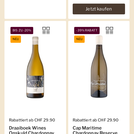
Jetzt kaufen
BIS ZU -20%
-39% RABATT
NEU
NEU
Regulärer Preis
Rabattiert ab CHF 29.90
Regulärer Preis
Rabattiert ab CHF 29.90
Draaiboek Wines
Cap Maritime
Onskuld Chardonnay
Chardonnay Reserve