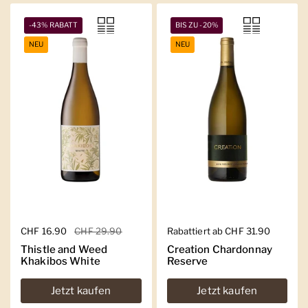
-43% RABATT
BIS ZU -20%
NEU
NEU
Regulärer Preis
CHF 16.90
Sale-Preis
CHF 29.90
Regulärer Preis
Rabattiert ab CHF 31.90
Thistle and Weed
Creation Chardonnay
Khakibos White
Reserve
Jetzt kaufen
Jetzt kaufen