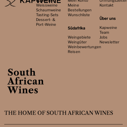
Rotweine
Mein Konto
Öffnungszeite
Weissweine
Meine
Kontakt
Schaumweine
Bestellungen
Tasting-Sets
Wunschliste
Über uns
Dessert- &
Port-Weine
Kapweine
Südafrika
Team
Weingebiete
Jobs
Weingüter
Newsletter
Weinbewertungen
Reisen
THE HOME OF SOUTH AFRICAN WINES