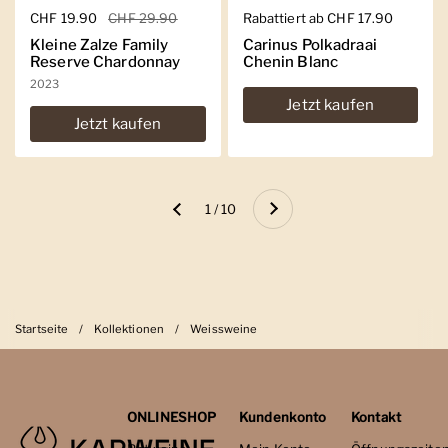
Regulärer Preis
CHF 19.90
Sale-Preis
CHF 29.90
Regulärer Preis
Rabattiert ab CHF 17.90
Kleine Zalze Family
Carinus Polkadraai
Reserve Chardonnay
Chenin Blanc
2023
Jetzt kaufen
Jetzt kaufen
Weiter
1 / 10
Zurück
Startseite
/
Kollektionen
/
Weissweine
ONLINESHOP
Kundenkonto
Kontakt