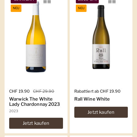
NEU
NEU
Regulärer Preis
CHF 19.90
Sale-Preis
CHF 29.90
Regulärer Preis
Rabattiert ab CHF 19.90
Warwick The White
Rall Wine White
Lady Chardonnay 2023
2023
Jetzt kaufen
Jetzt kaufen