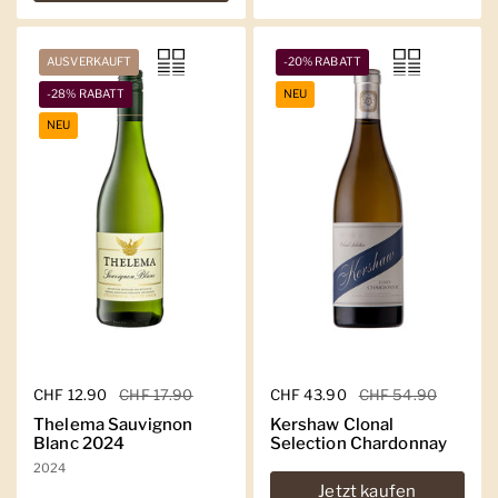
AUSVERKAUFT
-20% RABATT
-28% RABATT
NEU
NEU
Regulärer Preis
CHF 12.90
Sale-Preis
CHF 17.90
Regulärer Preis
CHF 43.90
Sale-Preis
CHF 54.90
Thelema Sauvignon
Kershaw Clonal
Blanc 2024
Selection Chardonnay
2024
Jetzt kaufen