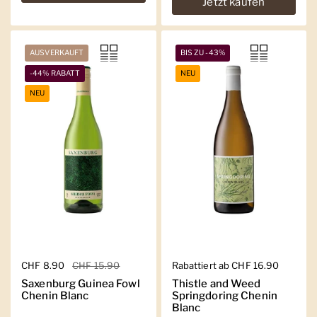
Jetzt kaufen
AUSVERKAUFT
BIS ZU -43%
-44% RABATT
NEU
NEU
Regulärer Preis
CHF 8.90
Sale-Preis
CHF 15.90
Regulärer Preis
Rabattiert ab CHF 16.90
Saxenburg Guinea Fowl
Thistle and Weed
Chenin Blanc
Springdoring Chenin
Blanc