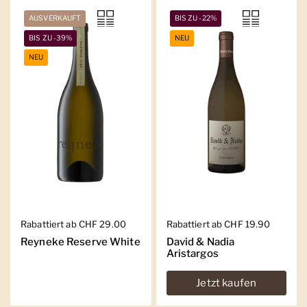
AUSVERKAUFT
BIS ZU -22%
BIS ZU -39%
NEU
NEU
Regulärer Preis
Rabattiert ab CHF 29.00
Regulärer Preis
Rabattiert ab CHF 19.90
Reyneke Reserve White
David & Nadia
Aristargos
Jetzt kaufen