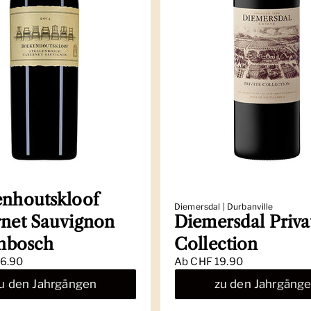
nhoutskloof
Diemersdal | Durbanville
net Sauvignon
Diemersdal Priva
enbosch
Collection
6.90
Ab
CHF 19.90
u den Jahrgängen
zu den Jahrgäng