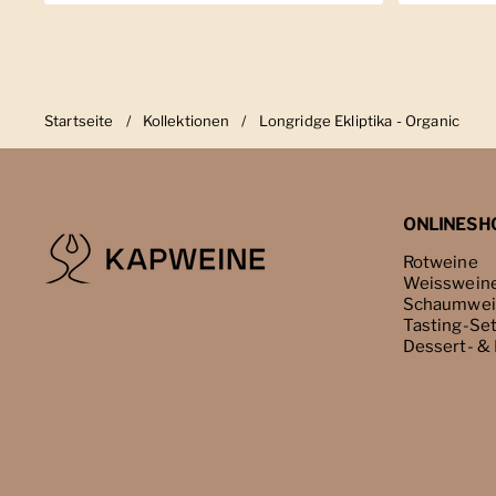
Startseite
/
Kollektionen
/
Longridge Ekliptika - Organic
ONLINESH
Rotweine
Weisswein
Schaumwei
Tasting-Se
Dessert- &