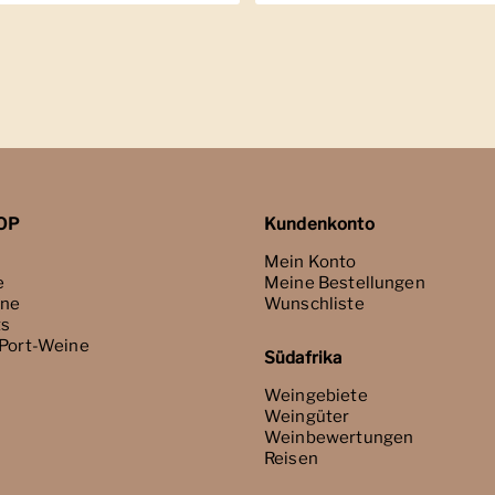
OP
Kundenkonto
Mein Konto
e
Meine Bestellungen
ne
Wunschliste
ts
 Port-Weine
Südafrika
Weingebiete
Weingüter
Weinbewertungen
Reisen