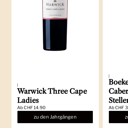
|
Boeke
|
Warwick Three Cape
Caber
Ladies
Stell
Ab
CHF 14.90
Ab
CHF 3
zu den Jahrgängen
z