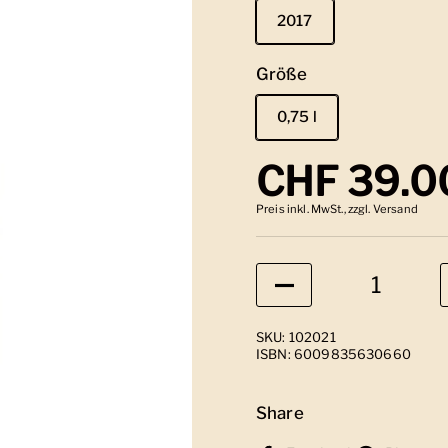
2017
Größe
0,75 l
Regulärer
CHF 39.0
Preis inkl. MwSt., zzgl. Versand
Anzahl
SKU: 102021
ISBN: 6009835630660
Share