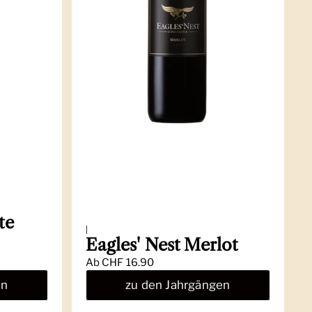
te
|
Eagles' Nest Merlot
Ab
CHF 16.90
en
zu den Jahrgängen