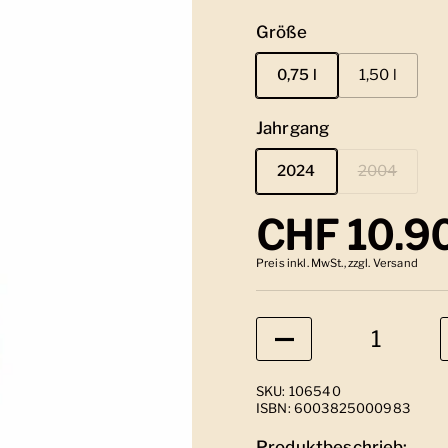
Größe
0,75 l
1,50 l
Jahrgang
2024
2004
Regulärer
CHF 10.9
Preis inkl. MwSt., zzgl. Versand
Anzahl
SKU: 106540
ISBN: 6003825000983
Produktbeschrieb: