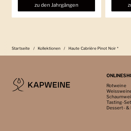
zu den Jahrgängen
z
Startseite
/
Kollektionen
/
Haute Cabrière Pinot Noir *
ONLINESH
Rotweine
Weisswein
Schaumwei
Tasting-Se
Dessert- &