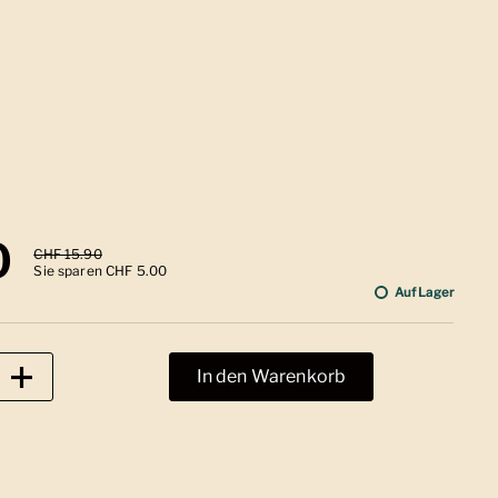
 Preis
0
Sale-Preis
CHF 15.90
Sie sparen CHF 5.00
Auf Lager
In den Warenkorb