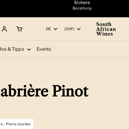
Sichere
Bezahlung
Warenkorb öffnen
Gesamtbetrag:
Sprache
DE
Land/Region
(CHF)
fos & Tipps
Events
abrière Pinot
e - Pierre Jourdan