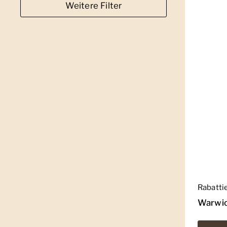
Weitere Filter
Regulär
Rabatti
Warwic