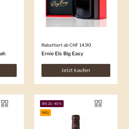
Regulärer Preis
Rabattiert ab CHF 14.90
rah
Ernie Els Big Easy
Jetzt kaufen
BIS ZU -40%
NEU