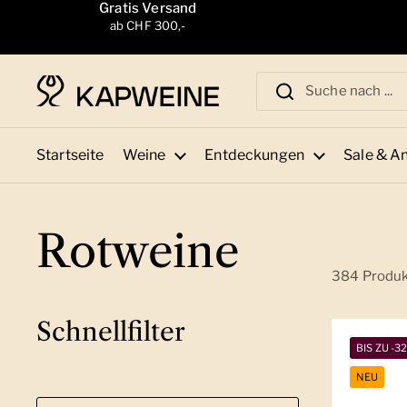
Zum Inhalt springen
Gratis Versand
ab CHF 300,-
Startseite
Weine
Entdeckungen
Sale & A
Rotweine
384 Produ
Schnellfilter
BIS ZU -3
NEU