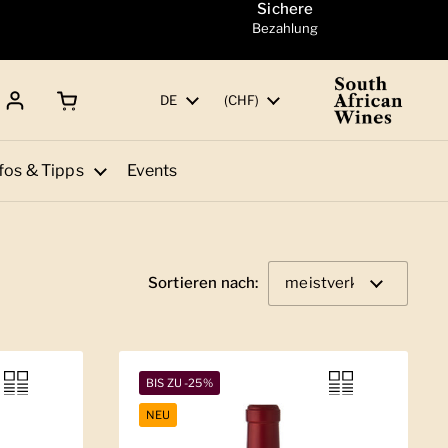
Sichere
Bezahlung
Warenkorb öffnen
Gesamtbetrag:
Sprache
DE
Land/Region
(CHF)
fos & Tipps
Events
Sortieren nach:
BIS ZU -25%
NEU