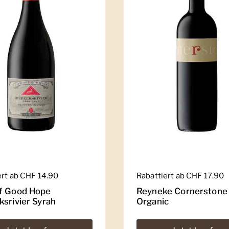
er Preis
ert ab CHF 14.90
Regulärer Preis
Rabattiert ab CHF 17.90
f Good Hope
Reyneke Cornerstone
ksrivier Syrah
Organic