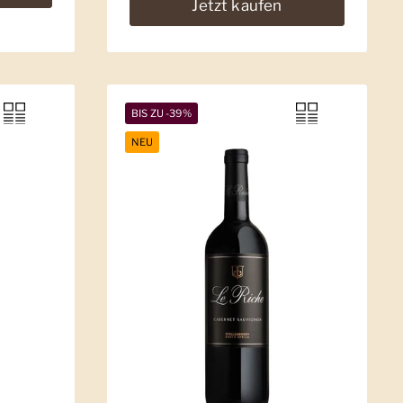
Jetzt kaufen
BIS ZU -39%
NEU