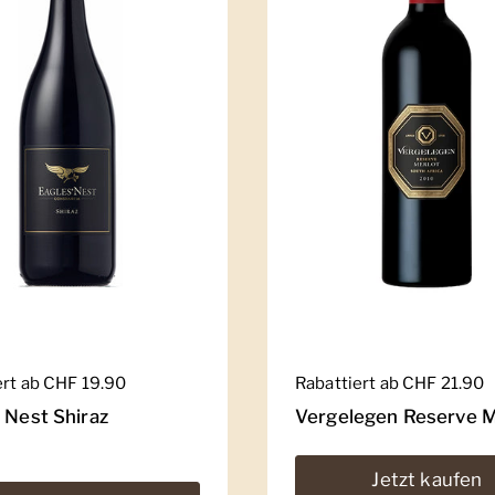
er Preis
ert ab CHF 19.90
Regulärer Preis
Rabattiert ab CHF 21.90
 Nest Shiraz
Vergelegen Reserve M
Jetzt kaufen