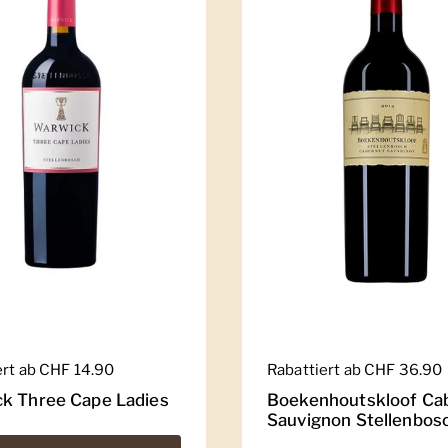
er Preis
ert ab CHF 14.90
Regulärer Preis
Rabattiert ab CHF 36.90
k Three Cape Ladies
Boekenhoutskloof Ca
Sauvignon Stellenbos