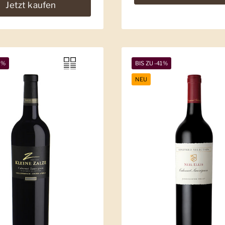
Jetzt kaufen
5%
BIS ZU -41%
NEU