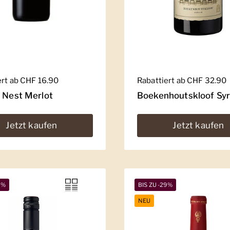
er Preis
ert ab CHF 16.90
Regulärer Preis
Rabattiert ab CHF 32.90
' Nest Merlot
Boekenhoutskloof Sy
Jetzt kaufen
Jetzt kaufen
5%
BIS ZU -29%
NEU