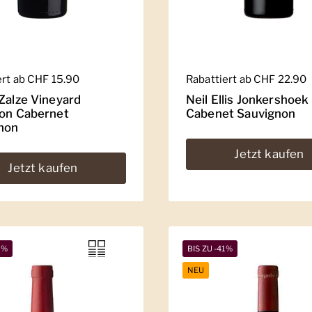
er Preis
ert ab CHF 15.90
Regulärer Preis
Rabattiert ab CHF 22.90
 Zalze Vineyard
Neil Ellis Jonkershoek
ion Cabernet
Cabenet Sauvignon
non
Jetzt kaufen
Jetzt kaufen
2%
BIS ZU -41%
NEU