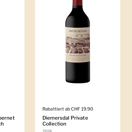
Regulärer Preis
Rabattiert ab CHF 19.90
bernet
Diemersdal Private
ch
Collection
2018