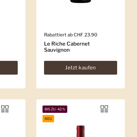
Regulärer Preis
Rabattiert ab CHF 23.90
Le Riche Cabernet
Sauvignon
Jetzt kaufen
BIS ZU -42%
NEU