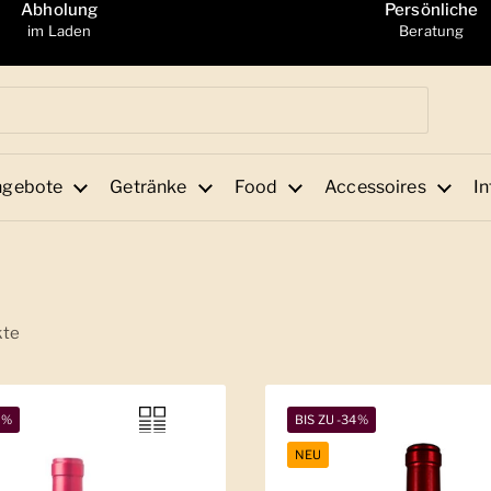
Abholung
Persönliche
im Laden
Beratung
ngebote
Getränke
Food
Accessoires
In
kte
2%
BIS ZU -34%
NEU