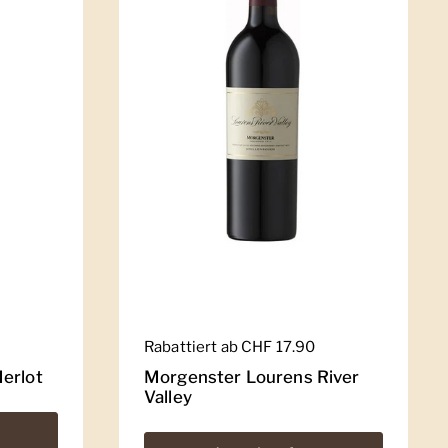
Regulärer Preis
Rabattiert ab CHF 17.90
erlot
Morgenster Lourens River
Valley