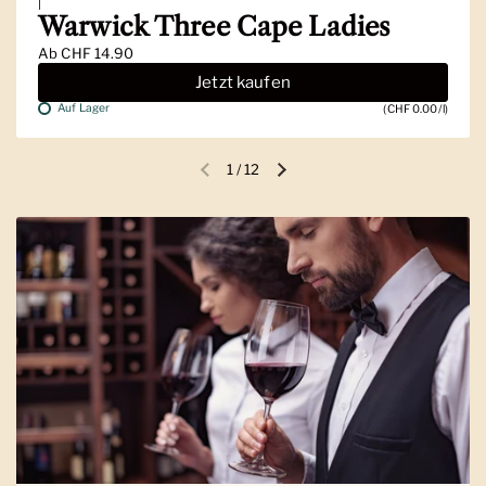
|
Warwick Three Cape Ladies
Ab
CHF 14.90
Jetzt kaufen
Auf Lager
(CHF 0.00/l)
1
/
12
Vorherige Folie
Nächste Folie