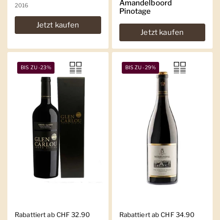
Amandelboord
2016
Pinotage
Jetzt kaufen
Jetzt kaufen
BIS ZU -23%
BIS ZU -29%
Regulärer Preis
Rabattiert ab CHF 32.90
Regulärer Preis
Rabattiert ab CHF 34.90