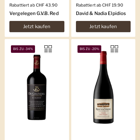
Regulärer Preis
Rabattiert ab CHF 43.90
Regulärer Preis
Rabattiert ab CHF 19.90
Vergelegen G.V.B. Red
David & Nadia Elpidios
Jetzt kaufen
Jetzt kaufen
BIS ZU -34%
BIS ZU -20%