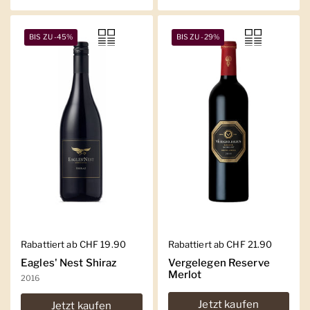
BIS ZU -45%
BIS ZU -29%
Regulärer Preis
Rabattiert ab CHF 19.90
Regulärer Preis
Rabattiert ab CHF 21.90
Eagles' Nest Shiraz
Vergelegen Reserve
Merlot
2016
Jetzt kaufen
Jetzt kaufen