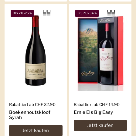
BIS ZU -25%
BIS ZU -34%
Regulärer Preis
Rabattiert ab CHF 32.90
Regulärer Preis
Rabattiert ab CHF 14.90
Boekenhoutskloof
Ernie Els Big Easy
Syrah
Jetzt kaufen
Jetzt kaufen