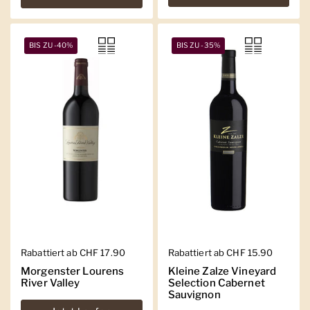
BIS ZU -40%
BIS ZU -35%
Regulärer Preis
Rabattiert ab CHF 17.90
Regulärer Preis
Rabattiert ab CHF 15.90
Morgenster Lourens
Kleine Zalze Vineyard
River Valley
Selection Cabernet
Sauvignon