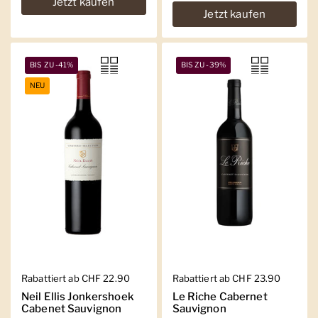
Jetzt kaufen
Jetzt kaufen
BIS ZU -41%
BIS ZU -39%
NEU
Regulärer Preis
Rabattiert ab CHF 22.90
Regulärer Preis
Rabattiert ab CHF 23.90
Neil Ellis Jonkershoek
Le Riche Cabernet
Cabenet Sauvignon
Sauvignon