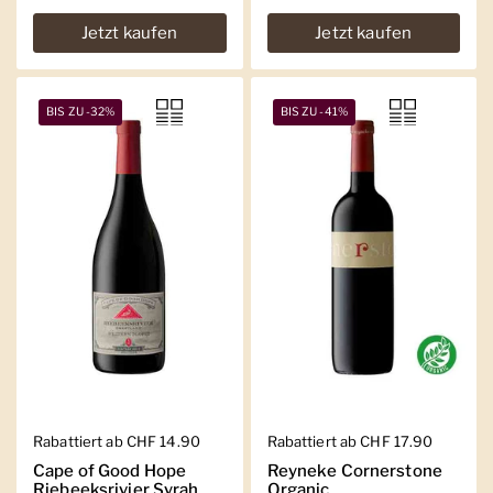
Jetzt kaufen
Jetzt kaufen
BIS ZU -32%
BIS ZU -41%
Regulärer Preis
Rabattiert ab CHF 14.90
Regulärer Preis
Rabattiert ab CHF 17.90
Cape of Good Hope
Reyneke Cornerstone
Riebeeksrivier Syrah
Organic