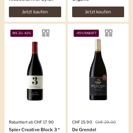
Jetzt kaufen
Jetzt kaufen
BIS ZU -42%
-45% RABATT
Regulärer Preis
Rabattiert ab CHF 17.90
Regulärer Preis
CHF 15.90
Sale-Preis
CHF 29.00
Spier Creative Block 3 *
De Grendel