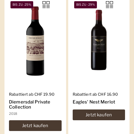
BIS ZU -25%
BIS ZU -29%
Regulärer Preis
Rabattiert ab CHF 19.90
Regulärer Preis
Rabattiert ab CHF 16.90
Diemersdal Private
Eagles' Nest Merlot
Collection
2018
Jetzt kaufen
Jetzt kaufen