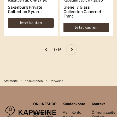
Regulärer Preis
Rabattiert ab CHF 17.90
Regulärer Preis
Rabattiert ab CHF 19.90
Saxenburg Private
Glenelly Glass
Collection Syrah
Collection Cabernet
Franc
Jetzt kaufen
Jetzt kaufen
Weiter
1 / 16
Zurück
Startseite
/
Kollektionen
/
Rotweine
ONLINESHOP
Kundenkonto
Kontakt
Rotweine
Mein Konto
Öffnungszeite
Weissweine
Meine
Kontakt