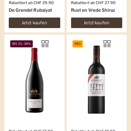
Regulärer Preis
Rabattiert ab CHF 29.90
Regulärer Preis
Rabattiert ab CHF 27.90
De Grendel Rubaiyat
Rust en Vrede Shiraz
Jetzt kaufen
Jetzt kaufen
BIS ZU -38%
NEU