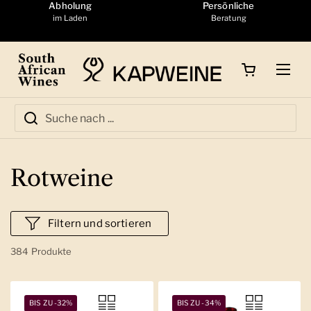
Zum Inhalt springen
Abholung
Persönliche
im Laden
Beratung
Warenkorb öffnen
Menü
Rotweine
Filtern und sortieren
384 Produkte
BIS ZU -32%
BIS ZU -34%