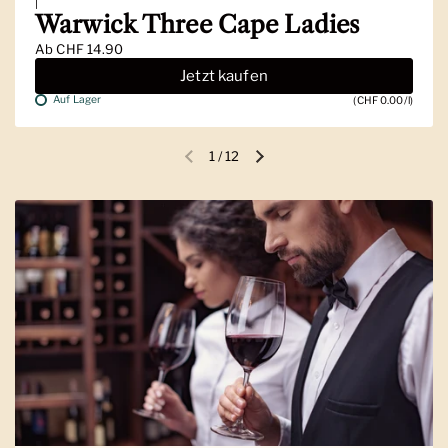
|
Warwick Three Cape Ladies
Ab
CHF 14.90
Jetzt kaufen
Auf Lager
(CHF 0.00/l)
1
/
12
Vorherige Folie
Nächste Folie