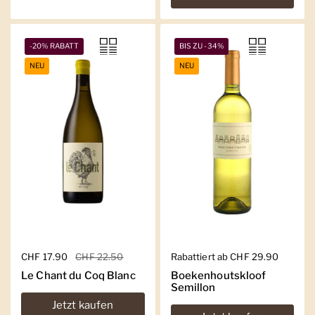
-20% RABATT
BIS ZU -34%
NEU
NEU
Regulärer Preis
CHF 17.90
Sale-Preis
CHF 22.50
Regulärer Preis
Rabattiert ab CHF 29.90
Le Chant du Coq Blanc
Boekenhoutskloof
Semillon
Jetzt kaufen