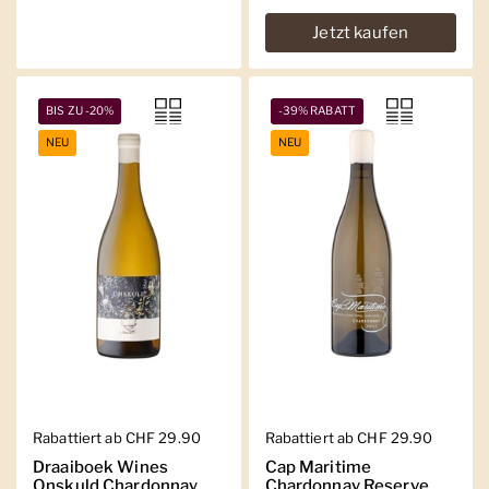
Jetzt kaufen
BIS ZU -20%
-39% RABATT
NEU
NEU
Regulärer Preis
Rabattiert ab CHF 29.90
Regulärer Preis
Rabattiert ab CHF 29.90
Draaiboek Wines
Cap Maritime
Onskuld Chardonnay
Chardonnay Reserve