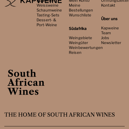
Rotweine
Mein Konto
Öffnungszeite
Weissweine
Meine
Kontakt
Schaumweine
Bestellungen
Tasting-Sets
Wunschliste
Über uns
Dessert- &
Port-Weine
Kapweine
Südafrika
Team
Weingebiete
Jobs
Weingüter
Newsletter
Weinbewertungen
Reisen
THE HOME OF SOUTH AFRICAN WINES