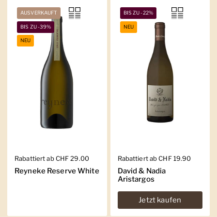
AUSVERKAUFT
BIS ZU -22%
BIS ZU -39%
NEU
NEU
Regulärer Preis
Rabattiert ab CHF 29.00
Regulärer Preis
Rabattiert ab CHF 19.90
Reyneke Reserve White
David & Nadia
Aristargos
Jetzt kaufen