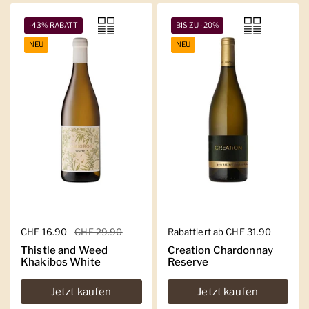
-43% RABATT
BIS ZU -20%
NEU
NEU
Regulärer Preis
CHF 16.90
Sale-Preis
CHF 29.90
Regulärer Preis
Rabattiert ab CHF 31.90
Thistle and Weed
Creation Chardonnay
Khakibos White
Reserve
Jetzt kaufen
Jetzt kaufen