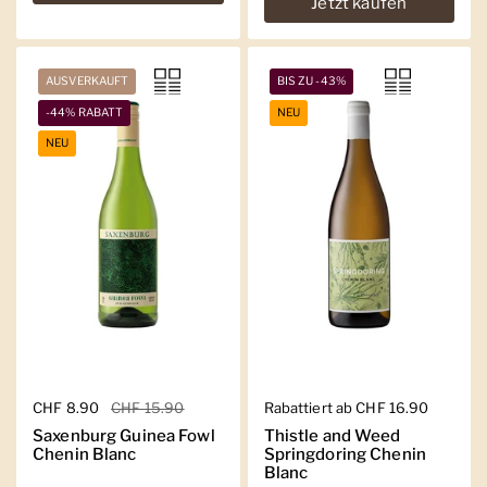
Jetzt kaufen
AUSVERKAUFT
BIS ZU -43%
-44% RABATT
NEU
NEU
Regulärer Preis
CHF 8.90
Sale-Preis
CHF 15.90
Regulärer Preis
Rabattiert ab CHF 16.90
Saxenburg Guinea Fowl
Thistle and Weed
Chenin Blanc
Springdoring Chenin
Blanc