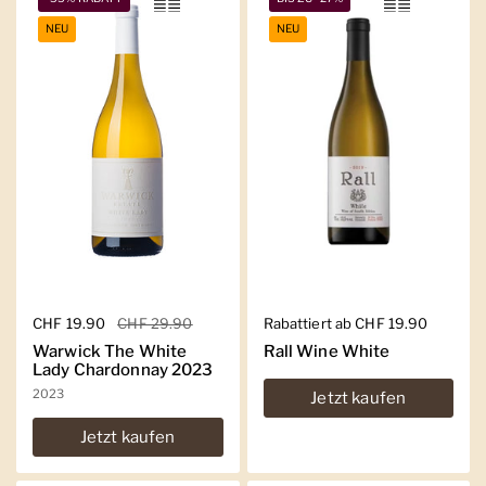
NEU
NEU
Regulärer Preis
CHF 19.90
Sale-Preis
CHF 29.90
Regulärer Preis
Rabattiert ab CHF 19.90
Warwick The White
Rall Wine White
Lady Chardonnay 2023
2023
Jetzt kaufen
Jetzt kaufen