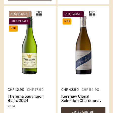
AUSVERKAUFT
-20% RABATT
-28% RABATT
NEU
NEU
Regulärer Preis
CHF 12.90
Sale-Preis
CHF 17.90
Regulärer Preis
CHF 43.90
Sale-Preis
CHF 54.90
Thelema Sauvignon
Kershaw Clonal
Blanc 2024
Selection Chardonnay
2024
Jetzt kaufen