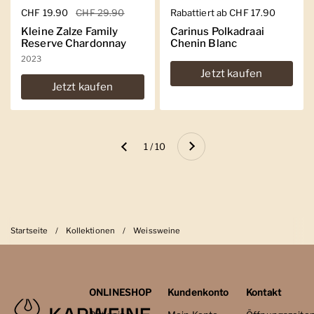
Regulärer Preis
CHF 19.90
Sale-Preis
CHF 29.90
Regulärer Preis
Rabattiert ab CHF 17.90
Kleine Zalze Family
Carinus Polkadraai
Reserve Chardonnay
Chenin Blanc
2023
Jetzt kaufen
Jetzt kaufen
Weiter
1 / 10
Zurück
Startseite
/
Kollektionen
/
Weissweine
ONLINESHOP
Kundenkonto
Kontakt