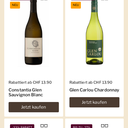
NEU
NEU
Regulärer Preis
Rabattiert ab CHF 13.90
Regulärer Preis
Rabattiert ab CHF 13.90
Constantia Glen
Glen Carlou Chardonnay
Sauvignon Blanc
Jetzt kaufen
Jetzt kaufen
-33% RABATT
BIS ZU -27%