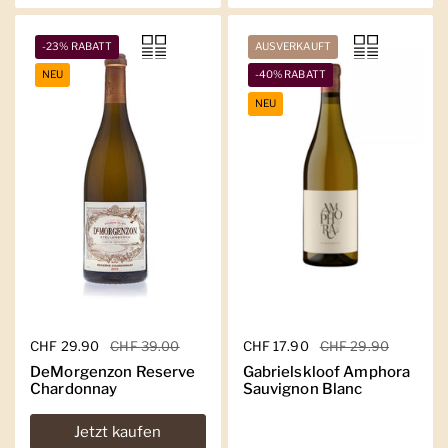
-23% RABATT
AUSVERKAUFT
NEU
-40% RABATT
NEU
Regulärer Preis
CHF 29.90
Sale-Preis
CHF 39.00
Regulärer Preis
CHF 17.90
Sale-Preis
CHF 29.90
DeMorgenzon Reserve
Gabrielskloof Amphora
Chardonnay
Sauvignon Blanc
Jetzt kaufen