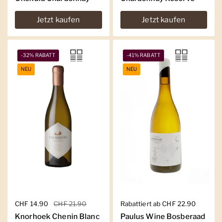
Jetzt kaufen
Jetzt kaufen
-32% RABATT
-41% RABATT
NEU
NEU
Regulärer Preis
CHF 14.90
Sale-Preis
CHF 21.90
Regulärer Preis
Rabattiert ab CHF 22.90
Knorhoek Chenin Blanc
Paulus Wine Bosberaad