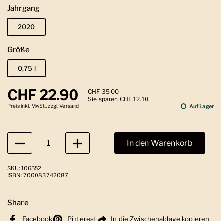
Jahrgang
2020
Größe
0,75 l
Regulärer Preis
CHF 22.90
Sale-Preis
CHF 35.00
Sie sparen CHF 12.10
Preis inkl. MwSt., zzgl. Versand
Auf Lager
Anzahl
In den Warenkorb
SKU: 106552
ISBN: 700083742087
Share
Facebook
Pinterest
In die Zwischenablage kopieren