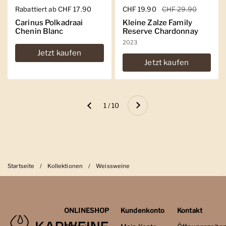
Regulärer Preis
Rabattiert ab CHF 17.90
Regulärer Preis
CHF 19.90
Sale-Preis
CHF 29.90
Carinus Polkadraai
Kleine Zalze Family
Chenin Blanc
Reserve Chardonnay
2023
Jetzt kaufen
Jetzt kaufen
Weiter
1 / 10
Zurück
Startseite
/
Kollektionen
/
Weissweine
ONLINESHOP
Kundenkonto
Kontakt