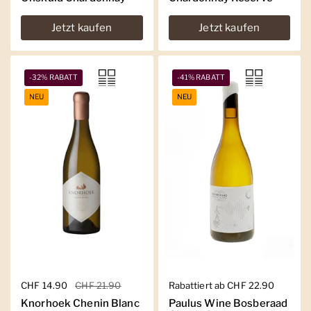
Jetzt kaufen
Jetzt kaufen
-32% RABATT
-41% RABATT
NEU
NEU
Regulärer Preis
CHF 14.90
Sale-Preis
CHF 21.90
Regulärer Preis
Rabattiert ab CHF 22.90
Knorhoek Chenin Blanc
Paulus Wine Bosberaad