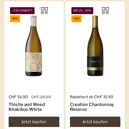
-43% RABATT
BIS ZU -20%
NEU
NEU
Regulärer Preis
CHF 16.90
Sale-Preis
CHF 29.90
Regulärer Preis
Rabattiert ab CHF 31.90
Thistle and Weed
Creation Chardonnay
Khakibos White
Reserve
Jetzt kaufen
Jetzt kaufen