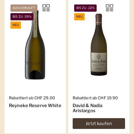
AUSVERKAUFT
BIS ZU -22%
BIS ZU -39%
NEU
NEU
Regulärer Preis
Rabattiert ab CHF 29.00
Regulärer Preis
Rabattiert ab CHF 19.90
Reyneke Reserve White
David & Nadia
Aristargos
Jetzt kaufen