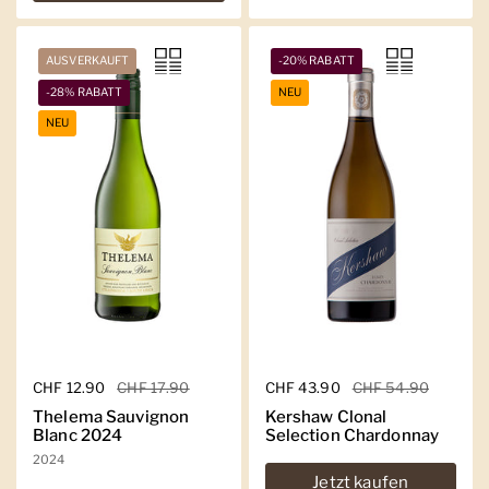
AUSVERKAUFT
-20% RABATT
-28% RABATT
NEU
NEU
Regulärer Preis
CHF 12.90
Sale-Preis
CHF 17.90
Regulärer Preis
CHF 43.90
Sale-Preis
CHF 54.90
Thelema Sauvignon
Kershaw Clonal
Blanc 2024
Selection Chardonnay
2024
Jetzt kaufen