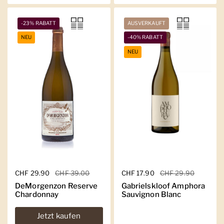
-23% RABATT
AUSVERKAUFT
NEU
-40% RABATT
NEU
Regulärer Preis
CHF 29.90
Sale-Preis
CHF 39.00
Regulärer Preis
CHF 17.90
Sale-Preis
CHF 29.90
DeMorgenzon Reserve
Gabrielskloof Amphora
Chardonnay
Sauvignon Blanc
Jetzt kaufen