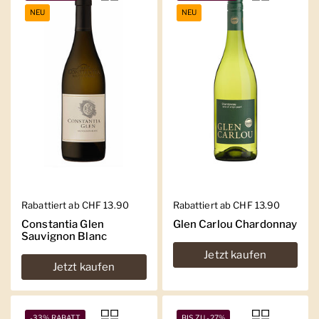
NEU
NEU
Regulärer Preis
Rabattiert ab CHF 13.90
Regulärer Preis
Rabattiert ab CHF 13.90
Constantia Glen
Glen Carlou Chardonnay
Sauvignon Blanc
Jetzt kaufen
Jetzt kaufen
-33% RABATT
BIS ZU -27%