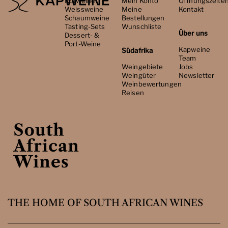
Rotweine
Mein Konto
Öffnungszeite
Weissweine
Meine
Kontakt
Schaumweine
Bestellungen
Tasting-Sets
Wunschliste
Über uns
Dessert- &
Port-Weine
Kapweine
Südafrika
Team
Weingebiete
Jobs
Weingüter
Newsletter
Weinbewertungen
Reisen
THE HOME OF SOUTH AFRICAN WINES