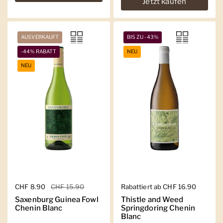
Jetzt kaufen
AUSVERKAUFT
BIS ZU -43%
-44% RABATT
NEU
NEU
Regulärer Preis
CHF 8.90
Sale-Preis
CHF 15.90
Regulärer Preis
Rabattiert ab CHF 16.90
Saxenburg Guinea Fowl
Thistle and Weed
Chenin Blanc
Springdoring Chenin
Blanc