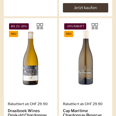
Jetzt kaufen
BIS ZU -20%
-39% RABATT
NEU
NEU
Regulärer Preis
Rabattiert ab CHF 29.90
Regulärer Preis
Rabattiert ab CHF 29.90
Draaiboek Wines
Cap Maritime
Onskuld Chardonnay
Chardonnay Reserve