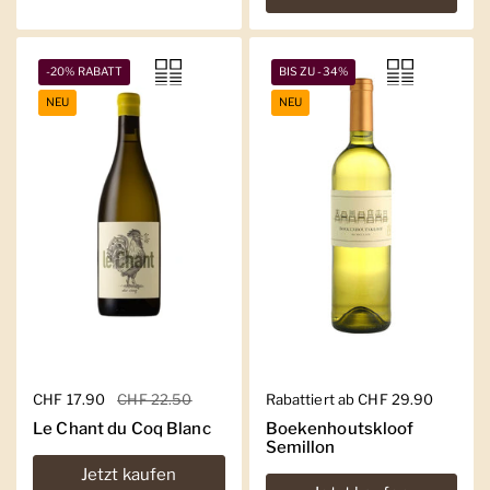
-20% RABATT
BIS ZU -34%
NEU
NEU
Regulärer Preis
CHF 17.90
Sale-Preis
CHF 22.50
Regulärer Preis
Rabattiert ab CHF 29.90
Le Chant du Coq Blanc
Boekenhoutskloof
Semillon
Jetzt kaufen