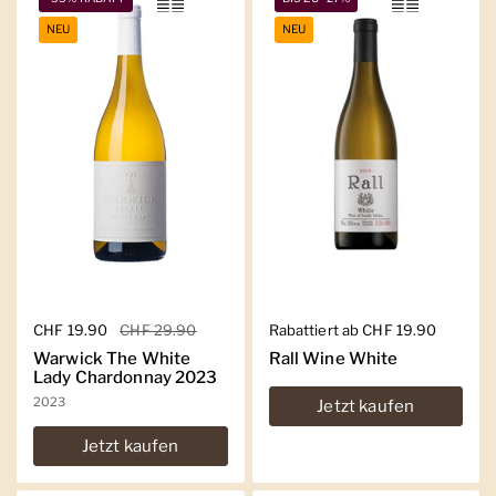
NEU
NEU
Regulärer Preis
CHF 19.90
Sale-Preis
CHF 29.90
Regulärer Preis
Rabattiert ab CHF 19.90
Warwick The White
Rall Wine White
Lady Chardonnay 2023
2023
Jetzt kaufen
Jetzt kaufen