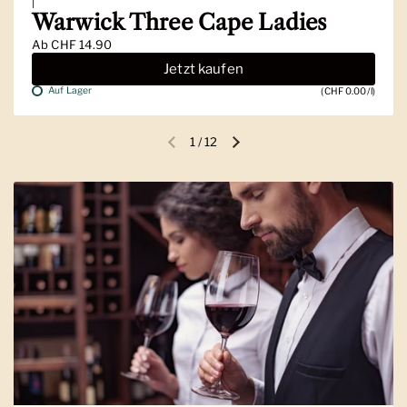
|
Warwick Three Cape Ladies
Ab
CHF 14.90
Jetzt kaufen
Auf Lager
(CHF 0.00/l)
1
/
12
Vorherige Folie
Nächste Folie