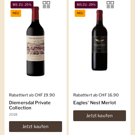
BIS ZU -25%
BIS ZU -29%
NEU
NEU
Regulärer Preis
Rabattiert ab CHF 19.90
Regulärer Preis
Rabattiert ab CHF 16.90
Diemersdal Private
Eagles' Nest Merlot
Collection
2018
Jetzt kaufen
Jetzt kaufen