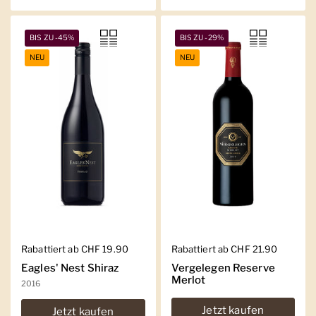
BIS ZU -45%
BIS ZU -29%
NEU
NEU
Regulärer Preis
Rabattiert ab CHF 19.90
Regulärer Preis
Rabattiert ab CHF 21.90
Eagles' Nest Shiraz
Vergelegen Reserve
Merlot
2016
Jetzt kaufen
Jetzt kaufen