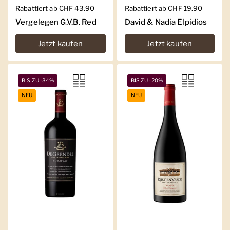
Regulärer Preis
Rabattiert ab CHF 43.90
Regulärer Preis
Rabattiert ab CHF 19.90
Vergelegen G.V.B. Red
David & Nadia Elpidios
Jetzt kaufen
Jetzt kaufen
BIS ZU -34%
BIS ZU -20%
NEU
NEU