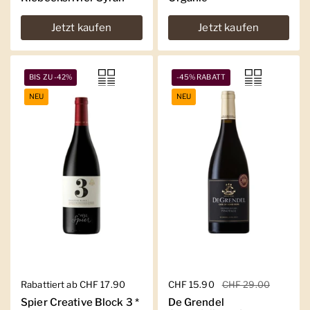
Jetzt kaufen
Jetzt kaufen
BIS ZU -42%
-45% RABATT
NEU
NEU
Regulärer Preis
Rabattiert ab CHF 17.90
Regulärer Preis
CHF 15.90
Sale-Preis
CHF 29.00
Spier Creative Block 3 *
De Grendel