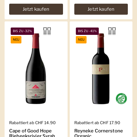
Jetzt kaufen
Jetzt kaufen
BIS ZU -32%
BIS ZU -41%
NEU
NEU
Regulärer Preis
Rabattiert ab CHF 14.90
Regulärer Preis
Rabattiert ab CHF 17.90
Cape of Good Hope
Reyneke Cornerstone
Riebeeksrivier Syrah
Organic