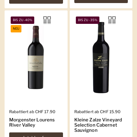
BIS ZU -40%
BIS ZU -35%
NEU
Regulärer Preis
Rabattiert ab CHF 17.90
Regulärer Preis
Rabattiert ab CHF 15.90
Morgenster Lourens
Kleine Zalze Vineyard
River Valley
Selection Cabernet
Sauvignon