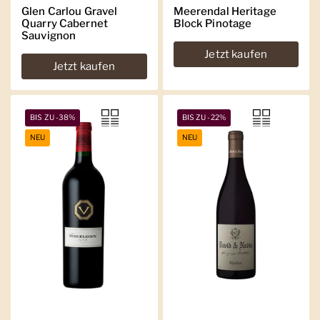
Glen Carlou Gravel
Meerendal Heritage
Quarry Cabernet
Block Pinotage
Sauvignon
Jetzt kaufen
Jetzt kaufen
BIS ZU -38%
BIS ZU -22%
NEU
NEU