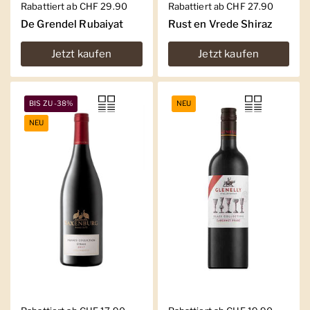
Regulärer Preis
Rabattiert ab CHF 29.90
Regulärer Preis
Rabattiert ab CHF 27.90
De Grendel Rubaiyat
Rust en Vrede Shiraz
Jetzt kaufen
Jetzt kaufen
BIS ZU -38%
NEU
NEU