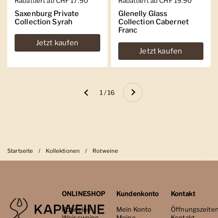
Regulärer Preis
Rabattiert ab CHF 17.90
Regulärer Preis
Rabattiert ab CHF 19.90
Saxenburg Private
Glenelly Glass
Collection Syrah
Collection Cabernet
Franc
Jetzt kaufen
Jetzt kaufen
Weiter
1 / 16
Zurück
Startseite
/
Kollektionen
/
Rotweine
ONLINESHOP
Kundenkonto
Kontakt
Rotweine
Mein Konto
Öffnungszeite
Weissweine
Meine
Kontakt