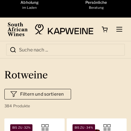
Zum Inhalt springen
Abholung
Persönliche
im Laden
Beratung
Warenkorb öffnen
Menü
Rotweine
Filtern und sortieren
384 Produkte
BIS ZU -32%
BIS ZU -34%