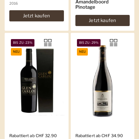
Amandelboord
2016
Pinotage
Jetzt kaufen
Jetzt kaufen
BIS ZU -23%
BIS ZU -29%
NEU
NEU
Regulärer Preis
Rabattiert ab CHF 32.90
Regulärer Preis
Rabattiert ab CHF 34.90