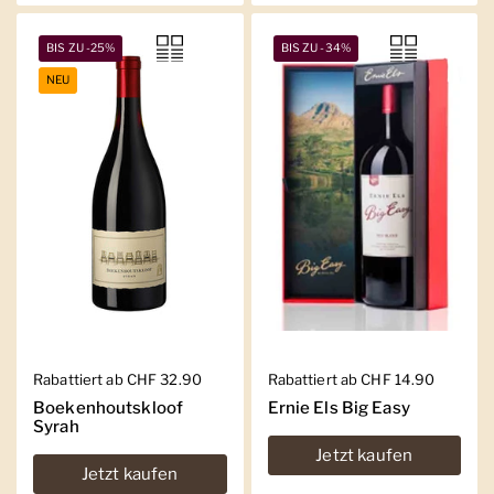
BIS ZU -25%
BIS ZU -34%
NEU
Regulärer Preis
Rabattiert ab CHF 32.90
Regulärer Preis
Rabattiert ab CHF 14.90
Boekenhoutskloof
Ernie Els Big Easy
Syrah
Jetzt kaufen
Jetzt kaufen