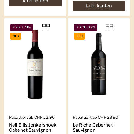
Jetzt kaufen
Jetzt kaufen
BIS ZU -41%
BIS ZU -39%
NEU
NEU
Regulärer Preis
Rabattiert ab CHF 22.90
Regulärer Preis
Rabattiert ab CHF 23.90
Neil Ellis Jonkershoek
Le Riche Cabernet
Cabenet Sauvignon
Sauvignon