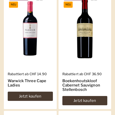
NEU
NEU
Regulärer Preis
Rabattiert ab CHF 14.90
Regulärer Preis
Rabattiert ab CHF 36.90
Warwick Three Cape
Boekenhoutskloof
Ladies
Cabernet Sauvignon
Stellenbosch
Jetzt kaufen
Jetzt kaufen