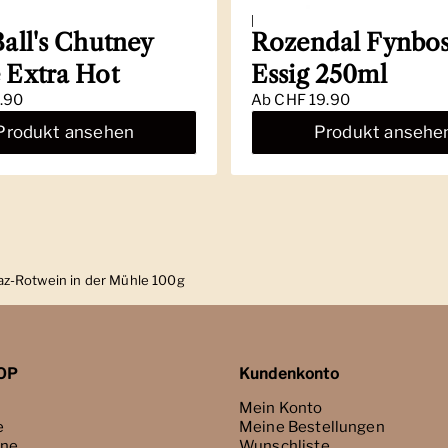
|
Ball's Chutney
Rozendal Fynbos
 Extra Hot
Essig 250ml
.90
Ab
CHF 19.90
Produkt ansehen
Produkt ansehe
raz-Rotwein in der Mühle 100g
OP
Kundenkonto
Mein Konto
e
Meine Bestellungen
ne
Wunschliste