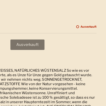
 Preis
0
Ausverkauft
Ausverkauft
EISSES, NATÜRLICHES WÜSTENSALZ So wie es vor
rte, als es Unze für Unze gegen Gold getauscht wurde.
und wir nehmen nichts weg. SONNENGETROCKNET,
TZSTOFFE Wie von der Natur vorgesehen - keine
lumpungshemmer, keine Konservierungsmittel.
afrikanischen Wüstensonne. Unraffiniert und
ische Solebadesee ist zu 100 % gesättigt, so dass es nur
Salz in unserer Haupterntezeit im Sommer, wenn die