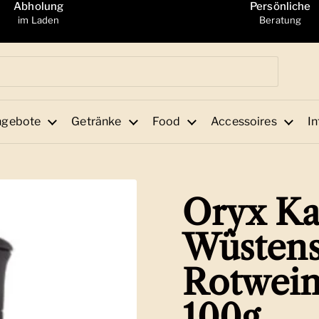
Abholung
Persönliche
im Laden
Beratung
ngebote
Getränke
Food
Accessoires
In
Oryx Ka
Wüstens
Rotwein
100g