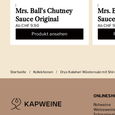
|
|
Mrs. Ball's Chutney
Mrs. 
Sauce Original
Sauce
Ab
CHF 9.90
Ab
CHF 9
Produkt ansehen
Startseite
/
Kollektionen
/
Oryx Kalahari Wüstensalz mit Shi
ONLINESH
Rotweine
Weisswein
Schaumwei