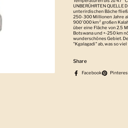
Temperaturen bis zu 47 °C 
UNBERÜHRTEN QUELLE Die 
unterirdischen Bäche flie
250-300 Millionen Jahre al
900'000 km² großen Kalaha
über eine Fläche von 2.5 M
Botswana und +-250 km nör
wunderschönes Gebiet. D
"Kgalagadi" ab, was so viel
Share
Facebook
Pinteres