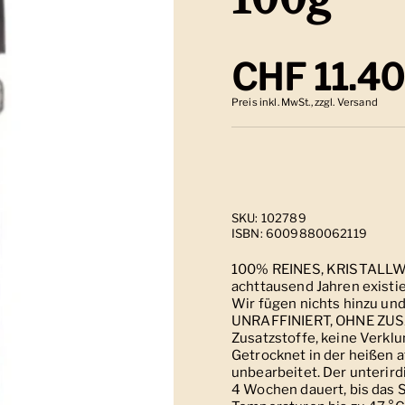
Regulärer
CHF 11.4
Preis inkl. MwSt., zzgl. Versand
SKU: 102789
ISBN: 6009880062119
100% REINES, KRISTALLW
achttausend Jahren existie
Wir fügen nichts hinzu 
UNRAFFINIERT, OHNE ZUSA
Zusatzstoffe, keine Verk
Getrocknet in der heißen 
unbearbeitet. Der unterird
4 Wochen dauert, bis das 