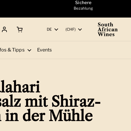
Sichere
Bezahlung
Warenkorb öffnen
Gesamtbetrag:
Sprache
DE
Land/Region
(CHF)
fos & Tipps
Events
lahari
alz mit Shiraz-
 in der Mühle