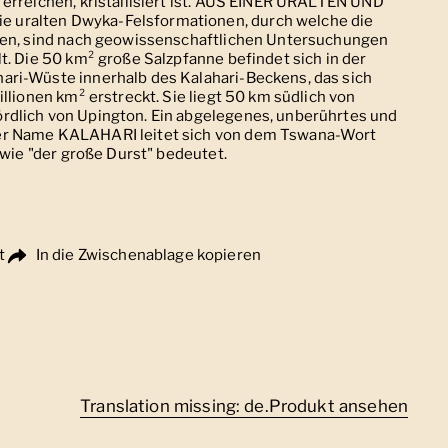
erreichen, kristallisiert ist. AUS EINER URALTEN UND
uralten Dwyka-Felsformationen, durch welche die
ßen, sind nach geowissenschaftlichen Untersuchungen
t. Die 50 km² große Salzpfanne befindet sich in der
ri-Wüste innerhalb des Kalahari-Beckens, das sich
illionen km² erstreckt. Sie liegt 50 km südlich von
dlich von Upington. Ein abgelegenes, unberührtes und
er Name KALAHARI leitet sich von dem Tswana-Wort
 wie "der große Durst" bedeutet.
t
In die Zwischenablage kopieren
Translation missing: de.Produkt ansehen